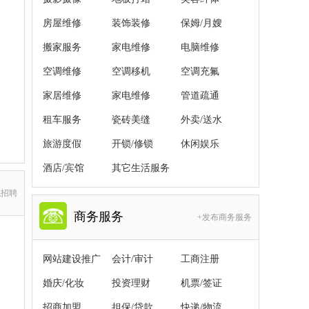
房屋维修
装饰装修
保姆/月嫂
搬家服务
家电维修
电脑维修
空调维修
空调移机
空调充氟
家居维修
家电维修
管道疏通
租车服务
瓷砖美缝
外卖/送水
旅游度假
开锁/修锁
休闲娱乐
酒店/宾馆
其它生活服务
职招聘
商务服务
+发布商务服务
网站建设推广
会计/审计
工商注册
婚庆/化妆
投资理财
机票/签证
招商加盟
担保/贷款
快递/物流