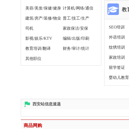
美容/美发/保健/健身
计算机/网络/通信
教
建筑/房产/装修/物业
普工/技工/生产
SEO培训
司机
家政保洁/安保
外语培训
影视/娱乐/KTV
编辑/出版/印刷
纹绣培训
教育培训/翻译
财务/审计/统计
家政培训
其他职位
留学签证
婴幼儿教育
西安站信息速递
商品网购