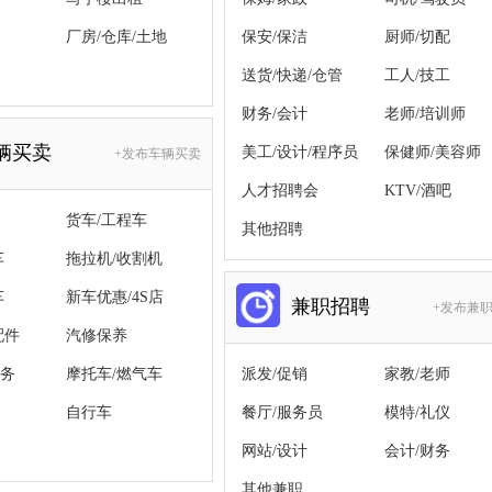
厂房/仓库/土地
保安/保洁
厨师/切配
送货/快递/仓管
工人/技工
财务/会计
老师/培训师
辆买卖
美工/设计/程序员
保健师/美容师
+发布车辆买卖
人才招聘会
KTV/酒吧
货车/工程车
其他招聘
车
拖拉机/收割机
车
新车优惠/4S店
兼职招聘
+发布兼
配件
汽修保养
务
摩托车/燃气车
派发/促销
家教/老师
自行车
餐厅/服务员
模特/礼仪
网站/设计
会计/财务
其他兼职