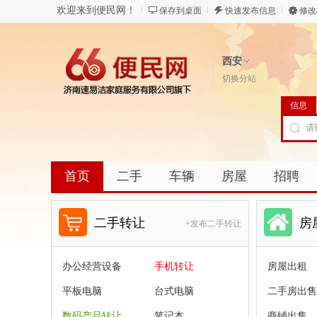
欢迎来到便民网！
保存到桌面
快速发布信息
修改
西安
切换分站
信息
首页
二手
车辆
房屋
招聘
二手转让
房
+发布二手转让
办公经营设备
手机转让
房屋出租
平板电脑
台式电脑
二手房出售
数码产品转让
笔记本
商铺出售