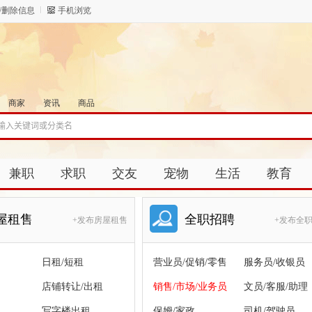
/删除信息
手机浏览
商家
资讯
商品
兼职
求职
交友
宠物
生活
教育
屋租售
全职招聘
+发布房屋租售
+发布全
日租/短租
营业员/促销/零售
服务员/收银员
店铺转让/出租
销售/市场/业务员
文员/客服/助理
写字楼出租
保姆/家政
司机/驾驶员