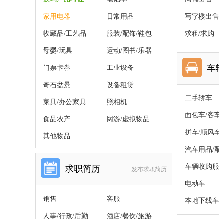
家用电器
日常用品
写字楼出售
收藏品/工艺品
服装/配饰/鞋包
求租/求购
母婴/玩具
运动/图书/乐器
车
门票卡券
工业设备
奇石盆景
设备租赁
二手轿车
家具/办公家具
照相机
面包车/客
食品农产
网游/虚拟物品
拼车/顺风
其他物品
汽车用品/
车辆收购服
求职简历
+发布求职简历
电动车
销售
客服
本地下线车
人事/行政/后勤
酒店/餐饮/旅游