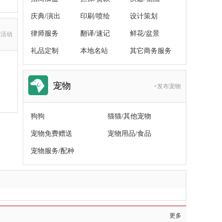
庆典/演出
印刷/喷绘
设计策划
律师服务
翻译/速记
鲜花/盆景
友活动
礼品定制
本地名站
其它商务服务
宠物
+发布宠物
狗狗
猫猫/其他宠物
宠物免费赠送
宠物用品/食品
宠物服务/配种
更多