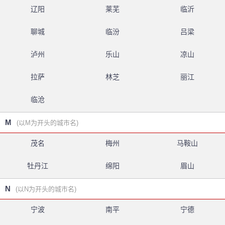
辽阳
莱芜
临沂
聊城
临汾
吕梁
泸州
乐山
凉山
拉萨
林芝
丽江
临沧
M
(以M为开头的城市名)
茂名
梅州
马鞍山
牡丹江
绵阳
眉山
N
(以N为开头的城市名)
宁波
南平
宁德