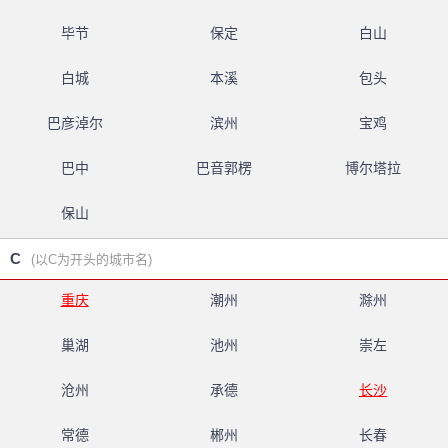
毕节
保定
白山
白城
本溪
包头
巴彦淖尔
滨州
宝鸡
巴中
巴音郭楞
博尔塔拉
保山
C
(以C为开头的城市名)
重庆
潮州
滁州
巢湖
池州
崇左
沧州
承德
长沙
常德
郴州
长春