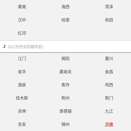
黄南
海西
菏泽
汉中
哈密
和田
红河
J
(以J为开头的城市名)
江门
揭阳
嘉兴
金华
嘉峪关
金昌
酒泉
焦作
鸡西
佳木斯
荆州
荆门
吉林
景德镇
九江
吉安
锦州
济南