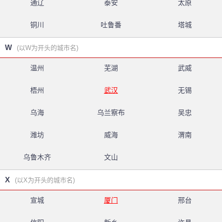
通辽
泰安
太原
铜川
吐鲁番
塔城
W
(以W为开头的城市名)
温州
芜湖
武威
梧州
武汉
无锡
乌海
乌兰察布
吴忠
潍坊
威海
渭南
乌鲁木齐
文山
X
(以X为开头的城市名)
宣城
厦门
邢台