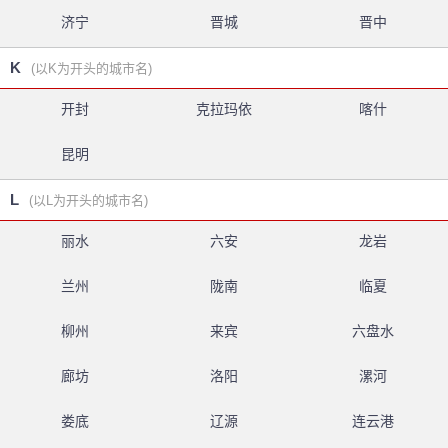
济宁
晋城
晋中
K
(以K为开头的城市名)
开封
克拉玛依
喀什
昆明
L
(以L为开头的城市名)
丽水
六安
龙岩
兰州
陇南
临夏
柳州
来宾
六盘水
廊坊
洛阳
漯河
娄底
辽源
连云港