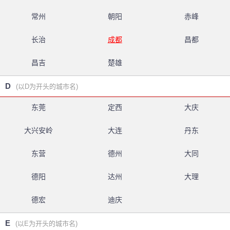
常州
朝阳
赤峰
长治
成都
昌都
昌吉
楚雄
D
(以D为开头的城市名)
东莞
定西
大庆
大兴安岭
大连
丹东
东营
德州
大同
德阳
达州
大理
德宏
迪庆
E
(以E为开头的城市名)