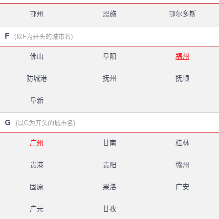
鄂州
恩施
鄂尔多斯
F
(以F为开头的城市名)
佛山
阜阳
福州
防城港
抚州
抚顺
阜新
G
(以G为开头的城市名)
广州
甘南
桂林
贵港
贵阳
赣州
固原
果洛
广安
广元
甘孜