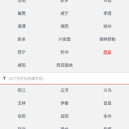
信阳
新乡
许昌
襄樊
咸宁
孝感
湘潭
湘西
徐州
新余
兴安盟
锡林郭勒
西宁
忻州
西安
咸阳
西双版纳
Y
(以Y为开头的城市名)
阳江
云浮
义乌
玉林
伊春
宜昌
岳阳
益阳
永州