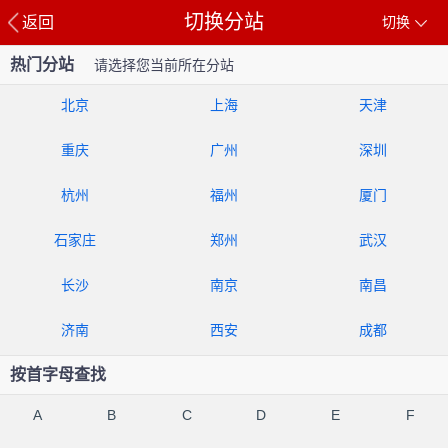
切换分站
返回
切换
热门分站
请选择您当前所在分站
北京
上海
天津
重庆
广州
深圳
杭州
福州
厦门
石家庄
郑州
武汉
长沙
南京
南昌
济南
西安
成都
按首字母查找
A
B
C
D
E
F