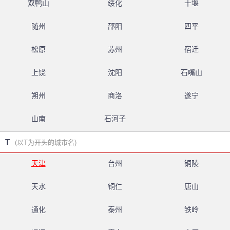
双鸭山
绥化
十堰
随州
邵阳
四平
松原
苏州
宿迁
上饶
沈阳
石嘴山
朔州
商洛
遂宁
山南
石河子
T
(以T为开头的城市名)
天津
台州
铜陵
天水
铜仁
唐山
通化
泰州
铁岭