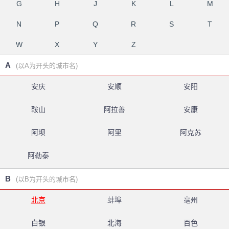
G
H
J
K
L
M
N
P
Q
R
S
T
W
X
Y
Z
A
(以A为开头的城市名)
安庆
安顺
安阳
鞍山
阿拉善
安康
阿坝
阿里
阿克苏
阿勒泰
B
(以B为开头的城市名)
北京
蚌埠
亳州
白银
北海
百色