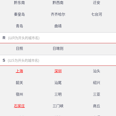
黔东南
黔西南
迁安
秦皇岛
齐齐哈尔
七台河
青岛
曲靖
R
(以R为开头的城市名)
日照
日喀则
S
(以S为开头的城市名)
上海
深圳
汕头
韶关
汕尾
绍兴
宿州
三明
三亚
石家庄
三门峡
商丘