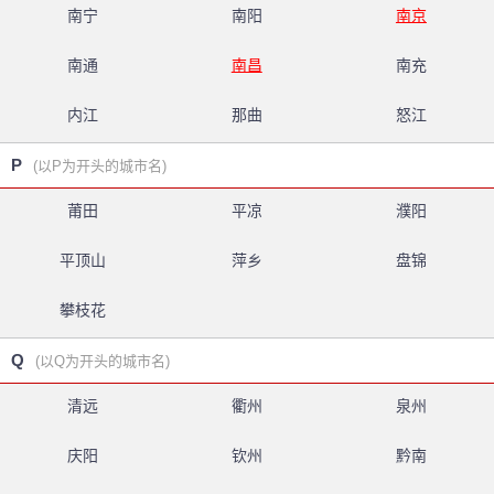
南宁
南阳
南京
南通
南昌
南充
内江
那曲
怒江
P
(以P为开头的城市名)
莆田
平凉
濮阳
平顶山
萍乡
盘锦
攀枝花
Q
(以Q为开头的城市名)
清远
衢州
泉州
庆阳
钦州
黔南