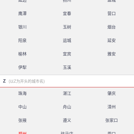
延边
扬州
盐城
鹰潭
宜春
营口
银川
玉树
烟台
阳泉
运城
延安
榆林
宜宾
雅安
伊犁
玉溪
Z
(以Z为开头的城市名)
珠海
湛江
肇庆
中山
舟山
漳州
张掖
遵义
张家口
郑州
驻马店
周口