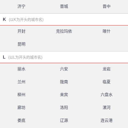
济宁
晋城
晋中
K
(以K为开头的城市名)
开封
克拉玛依
喀什
昆明
L
(以L为开头的城市名)
丽水
六安
龙岩
兰州
陇南
临夏
柳州
来宾
六盘水
廊坊
洛阳
漯河
娄底
辽源
连云港