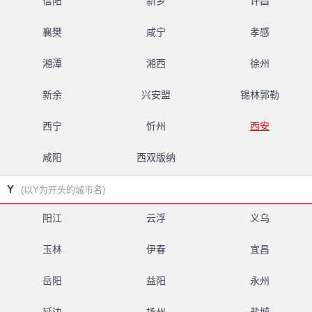
信阳
新乡
许昌
襄樊
咸宁
孝感
湘潭
湘西
徐州
新余
兴安盟
锡林郭勒
西宁
忻州
西安
咸阳
西双版纳
Y
(以Y为开头的城市名)
阳江
云浮
义乌
玉林
伊春
宜昌
岳阳
益阳
永州