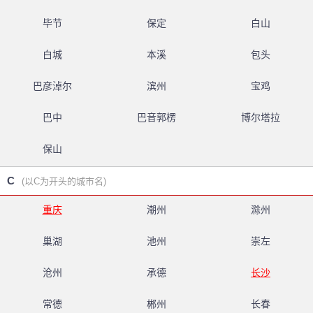
毕节
保定
白山
白城
本溪
包头
巴彦淖尔
滨州
宝鸡
巴中
巴音郭楞
博尔塔拉
保山
C
(以C为开头的城市名)
重庆
潮州
滁州
巢湖
池州
崇左
沧州
承德
长沙
常德
郴州
长春