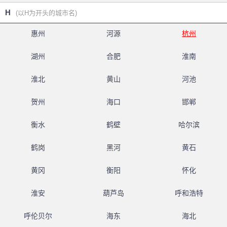
H
(以H为开头的城市名)
惠州
河源
杭州
湖州
合肥
淮南
淮北
黄山
河池
贺州
海口
邯郸
衡水
鹤壁
哈尔滨
鹤岗
黑河
黄石
黄冈
衡阳
怀化
淮安
葫芦岛
呼和浩特
呼伦贝尔
海东
海北