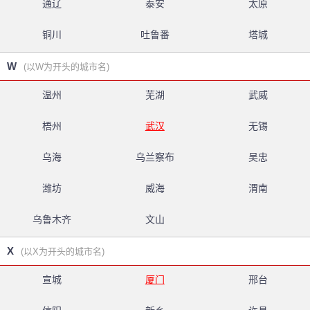
通辽
泰安
太原
铜川
吐鲁番
塔城
W
(以W为开头的城市名)
温州
芜湖
武威
梧州
武汉
无锡
乌海
乌兰察布
吴忠
潍坊
威海
渭南
乌鲁木齐
文山
X
(以X为开头的城市名)
宣城
厦门
邢台