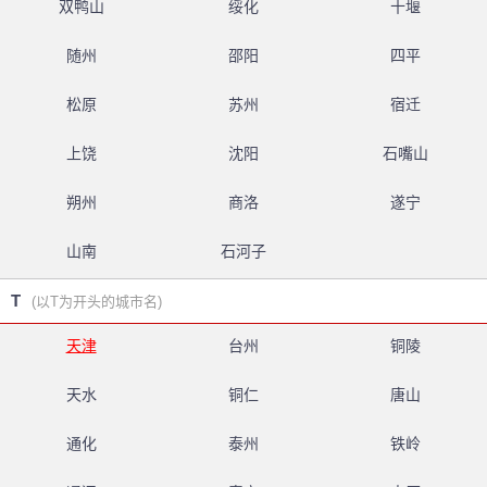
双鸭山
绥化
十堰
随州
邵阳
四平
松原
苏州
宿迁
上饶
沈阳
石嘴山
朔州
商洛
遂宁
山南
石河子
T
(以T为开头的城市名)
天津
台州
铜陵
天水
铜仁
唐山
通化
泰州
铁岭