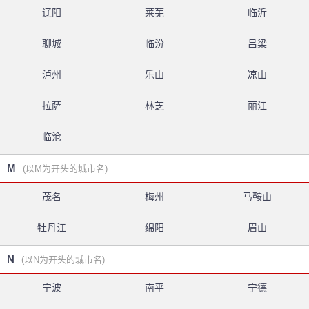
辽阳
莱芜
临沂
聊城
临汾
吕梁
泸州
乐山
凉山
拉萨
林芝
丽江
临沧
M
(以M为开头的城市名)
茂名
梅州
马鞍山
牡丹江
绵阳
眉山
N
(以N为开头的城市名)
宁波
南平
宁德