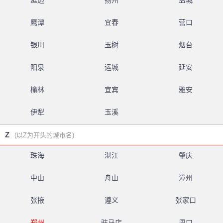
延边
扬州
盐城
鹰潭
宜春
营口
银川
玉树
烟台
阳泉
运城
延安
榆林
宜宾
雅安
伊犁
玉溪
Z
(以Z为开头的城市名)
珠海
湛江
肇庆
中山
舟山
漳州
张掖
遵义
张家口
郑州
驻马店
周口