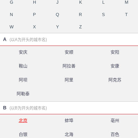
G
H
J
K
L
M
N
P
Q
R
S
T
W
X
Y
Z
A
(以A为开头的城市名)
安庆
安顺
安阳
鞍山
阿拉善
安康
阿坝
阿里
阿克苏
阿勒泰
B
(以B为开头的城市名)
北京
蚌埠
亳州
白银
北海
百色