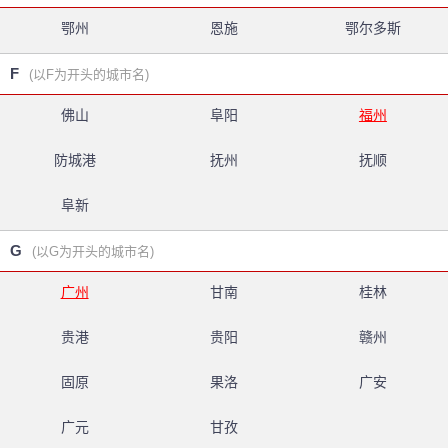
鄂州
恩施
鄂尔多斯
F
(以F为开头的城市名)
佛山
阜阳
福州
防城港
抚州
抚顺
阜新
G
(以G为开头的城市名)
广州
甘南
桂林
贵港
贵阳
赣州
固原
果洛
广安
广元
甘孜