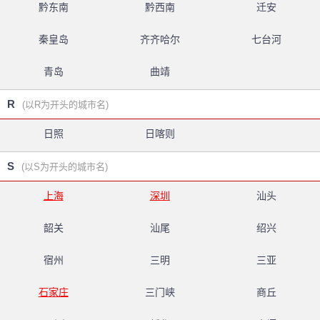
黔东南
黔西南
迁安
秦皇岛
齐齐哈尔
七台河
青岛
曲靖
R
(以R为开头的城市名)
日照
日喀则
S
(以S为开头的城市名)
上海
深圳
汕头
韶关
汕尾
绍兴
宿州
三明
三亚
石家庄
三门峡
商丘