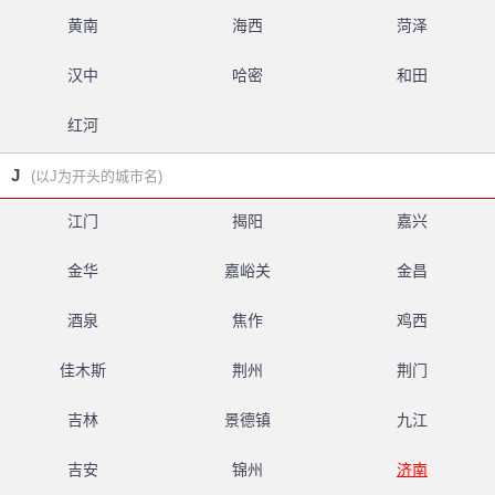
黄南
海西
菏泽
汉中
哈密
和田
红河
J
(以J为开头的城市名)
江门
揭阳
嘉兴
金华
嘉峪关
金昌
酒泉
焦作
鸡西
佳木斯
荆州
荆门
吉林
景德镇
九江
吉安
锦州
济南