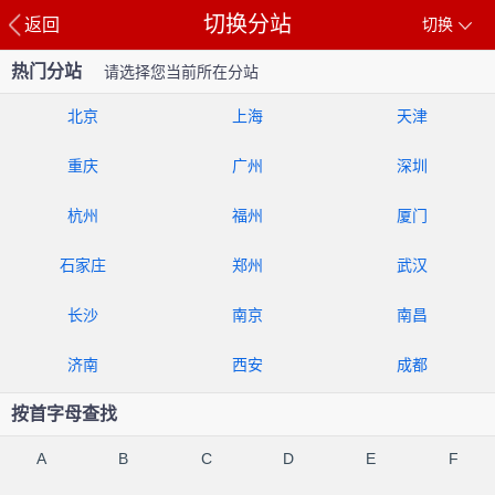
切换分站
返回
切换
热门分站
请选择您当前所在分站
北京
上海
天津
重庆
广州
深圳
杭州
福州
厦门
石家庄
郑州
武汉
长沙
南京
南昌
济南
西安
成都
按首字母查找
A
B
C
D
E
F