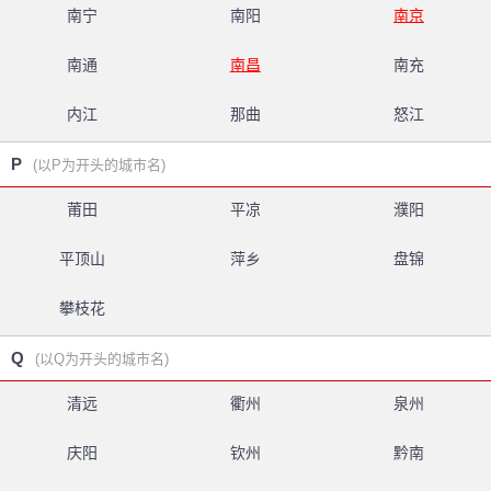
南宁
南阳
南京
南通
南昌
南充
内江
那曲
怒江
P
(以P为开头的城市名)
莆田
平凉
濮阳
平顶山
萍乡
盘锦
攀枝花
Q
(以Q为开头的城市名)
清远
衢州
泉州
庆阳
钦州
黔南