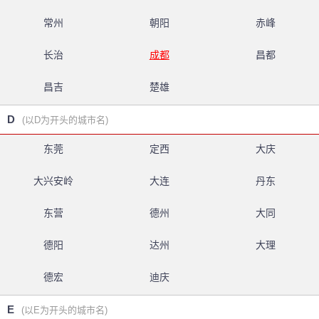
常州
朝阳
赤峰
长治
成都
昌都
昌吉
楚雄
D
(以D为开头的城市名)
东莞
定西
大庆
大兴安岭
大连
丹东
东营
德州
大同
德阳
达州
大理
德宏
迪庆
E
(以E为开头的城市名)