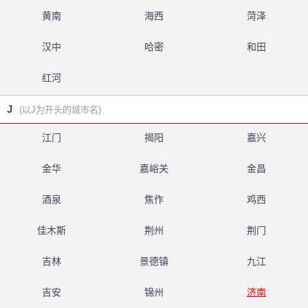
黄南
海西
菏泽
汉中
哈密
和田
红河
J
(以J为开头的城市名)
江门
揭阳
嘉兴
金华
嘉峪关
金昌
酒泉
焦作
鸡西
佳木斯
荆州
荆门
吉林
景德镇
九江
吉安
锦州
济南