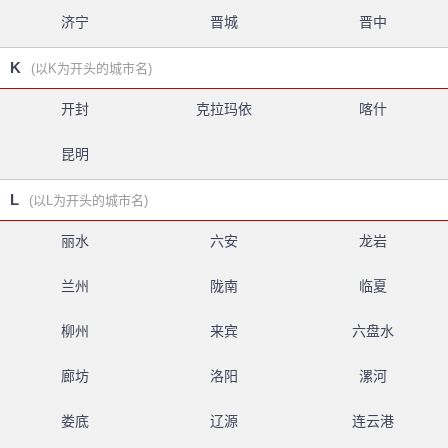
济宁
晋城
晋中
K
(以K为开头的城市名)
开封
克拉玛依
喀什
昆明
L
(以L为开头的城市名)
丽水
六安
龙岩
兰州
陇南
临夏
柳州
来宾
六盘水
廊坊
洛阳
漯河
娄底
辽源
连云港