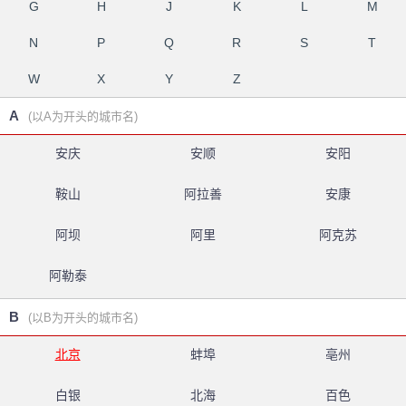
G
H
J
K
L
M
N
P
Q
R
S
T
W
X
Y
Z
A
(以A为开头的城市名)
安庆
安顺
安阳
鞍山
阿拉善
安康
阿坝
阿里
阿克苏
阿勒泰
B
(以B为开头的城市名)
北京
蚌埠
亳州
白银
北海
百色