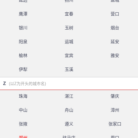
延边
扬州
盐城
鹰潭
宜春
营口
银川
玉树
烟台
阳泉
运城
延安
榆林
宜宾
雅安
伊犁
玉溪
Z
(以Z为开头的城市名)
珠海
湛江
肇庆
中山
舟山
漳州
张掖
遵义
张家口
郑州
驻马店
周口