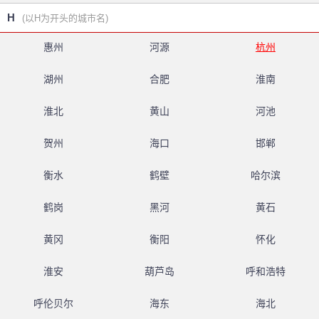
H
(以H为开头的城市名)
惠州
河源
杭州
湖州
合肥
淮南
淮北
黄山
河池
贺州
海口
邯郸
衡水
鹤壁
哈尔滨
鹤岗
黑河
黄石
黄冈
衡阳
怀化
淮安
葫芦岛
呼和浩特
呼伦贝尔
海东
海北