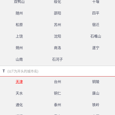
双鸭山
绥化
十堰
随州
邵阳
四平
松原
苏州
宿迁
上饶
沈阳
石嘴山
朔州
商洛
遂宁
山南
石河子
T
(以T为开头的城市名)
天津
台州
铜陵
天水
铜仁
唐山
通化
泰州
铁岭