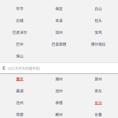
毕节
保定
白山
白城
本溪
包头
巴彦淖尔
滨州
宝鸡
巴中
巴音郭楞
博尔塔拉
保山
C
(以C为开头的城市名)
重庆
潮州
滁州
巢湖
池州
崇左
沧州
承德
长沙
常德
郴州
长春