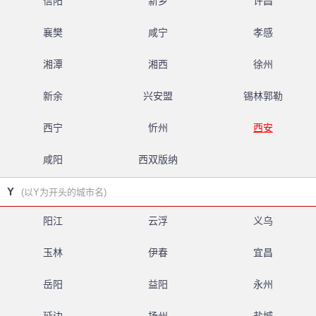
信阳
新乡
许昌
襄樊
咸宁
孝感
湘潭
湘西
徐州
新余
兴安盟
锡林郭勒
西宁
忻州
西安
咸阳
西双版纳
Y
(以Y为开头的城市名)
阳江
云浮
义乌
玉林
伊春
宜昌
岳阳
益阳
永州