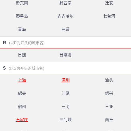
黔东南
黔西南
迁安
秦皇岛
齐齐哈尔
七台河
青岛
曲靖
R
(以R为开头的城市名)
日照
日喀则
S
(以S为开头的城市名)
上海
深圳
汕头
韶关
汕尾
绍兴
宿州
三明
三亚
石家庄
三门峡
商丘