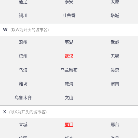
通辽
泰安
太原
铜川
吐鲁番
塔城
W
(以W为开头的城市名)
温州
芜湖
武威
梧州
武汉
无锡
乌海
乌兰察布
吴忠
潍坊
威海
渭南
乌鲁木齐
文山
X
(以X为开头的城市名)
宣城
厦门
邢台