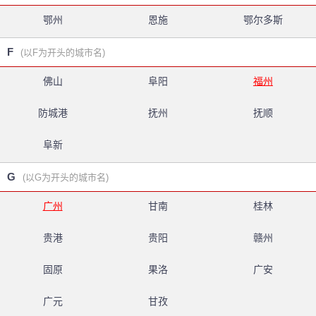
鄂州
恩施
鄂尔多斯
F
(以F为开头的城市名)
佛山
阜阳
福州
防城港
抚州
抚顺
阜新
G
(以G为开头的城市名)
广州
甘南
桂林
贵港
贵阳
赣州
固原
果洛
广安
广元
甘孜