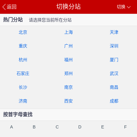
切换分站
返回
切换
热门分站
请选择您当前所在分站
北京
上海
天津
重庆
广州
深圳
杭州
福州
厦门
石家庄
郑州
武汉
长沙
南京
南昌
济南
西安
成都
按首字母查找
A
B
C
D
E
F