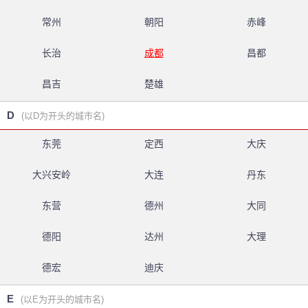
常州
朝阳
赤峰
长治
成都
昌都
昌吉
楚雄
D
(以D为开头的城市名)
东莞
定西
大庆
大兴安岭
大连
丹东
东营
德州
大同
德阳
达州
大理
德宏
迪庆
E
(以E为开头的城市名)