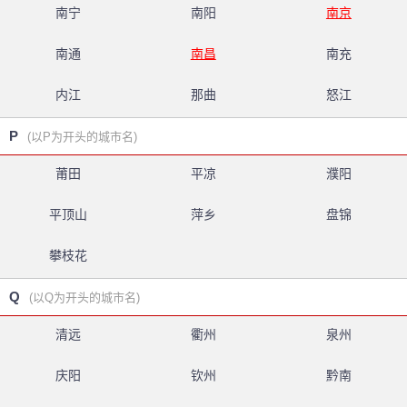
南宁
南阳
南京
南通
南昌
南充
内江
那曲
怒江
P
(以P为开头的城市名)
莆田
平凉
濮阳
平顶山
萍乡
盘锦
攀枝花
Q
(以Q为开头的城市名)
清远
衢州
泉州
庆阳
钦州
黔南