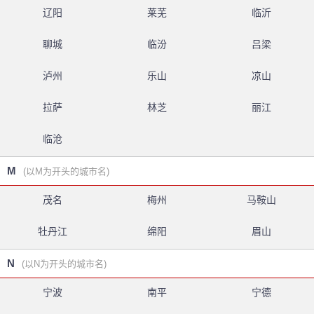
辽阳
莱芜
临沂
聊城
临汾
吕梁
泸州
乐山
凉山
拉萨
林芝
丽江
临沧
M
(以M为开头的城市名)
茂名
梅州
马鞍山
牡丹江
绵阳
眉山
N
(以N为开头的城市名)
宁波
南平
宁德