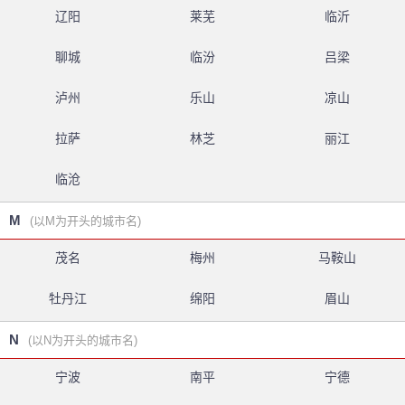
辽阳
莱芜
临沂
聊城
临汾
吕梁
泸州
乐山
凉山
拉萨
林芝
丽江
临沧
M
(以M为开头的城市名)
茂名
梅州
马鞍山
牡丹江
绵阳
眉山
N
(以N为开头的城市名)
宁波
南平
宁德