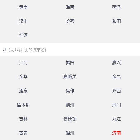
黄南
海西
菏泽
汉中
哈密
和田
红河
J
(以J为开头的城市名)
江门
揭阳
嘉兴
金华
嘉峪关
金昌
酒泉
焦作
鸡西
佳木斯
荆州
荆门
吉林
景德镇
九江
吉安
锦州
济南