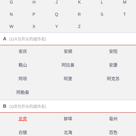
G
H
J
K
L
M
N
P
Q
R
S
T
W
X
Y
Z
A
(以A为开头的城市名)
安庆
安顺
安阳
鞍山
阿拉善
安康
阿坝
阿里
阿克苏
阿勒泰
B
(以B为开头的城市名)
北京
蚌埠
亳州
白银
北海
百色