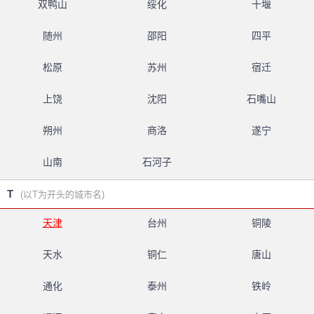
双鸭山
绥化
十堰
随州
邵阳
四平
松原
苏州
宿迁
上饶
沈阳
石嘴山
朔州
商洛
遂宁
山南
石河子
T
(以T为开头的城市名)
天津
台州
铜陵
天水
铜仁
唐山
通化
泰州
铁岭