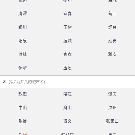
延边
扬州
盐城
鹰潭
宜春
营口
银川
玉树
烟台
阳泉
运城
延安
榆林
宜宾
雅安
伊犁
玉溪
Z
(以Z为开头的城市名)
珠海
湛江
肇庆
中山
舟山
漳州
张掖
遵义
张家口
郑州
驻马店
周口