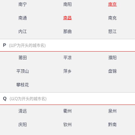
南宁
南阳
南京
南通
南昌
南充
内江
那曲
怒江
P
(以P为开头的城市名)
莆田
平凉
濮阳
平顶山
萍乡
盘锦
攀枝花
Q
(以Q为开头的城市名)
清远
衢州
泉州
庆阳
钦州
黔南