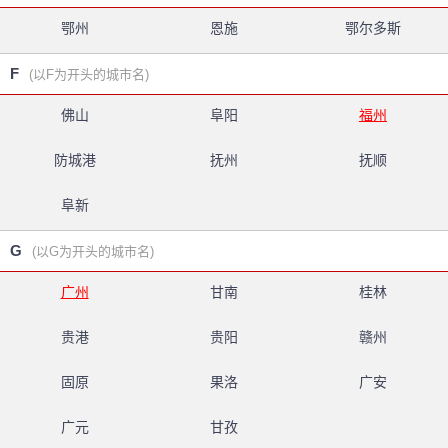
鄂州
恩施
鄂尔多斯
F
(以F为开头的城市名)
佛山
阜阳
福州
防城港
抚州
抚顺
阜新
G
(以G为开头的城市名)
广州
甘南
桂林
贵港
贵阳
赣州
固原
果洛
广安
广元
甘孜