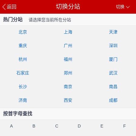
切换分站
返回
切换
热门分站
请选择您当前所在分站
北京
上海
天津
重庆
广州
深圳
杭州
福州
厦门
石家庄
郑州
武汉
长沙
南京
南昌
济南
西安
成都
按首字母查找
A
B
C
D
E
F