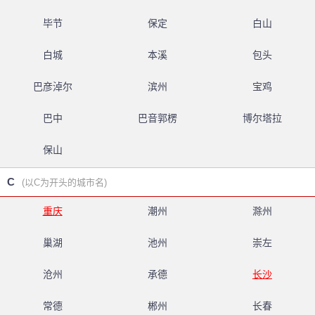
毕节
保定
白山
白城
本溪
包头
巴彦淖尔
滨州
宝鸡
巴中
巴音郭楞
博尔塔拉
保山
C
(以C为开头的城市名)
重庆
潮州
滁州
巢湖
池州
崇左
沧州
承德
长沙
常德
郴州
长春