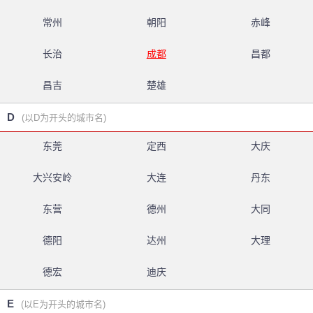
常州
朝阳
赤峰
长治
成都
昌都
昌吉
楚雄
D
(以D为开头的城市名)
东莞
定西
大庆
大兴安岭
大连
丹东
东营
德州
大同
德阳
达州
大理
德宏
迪庆
E
(以E为开头的城市名)