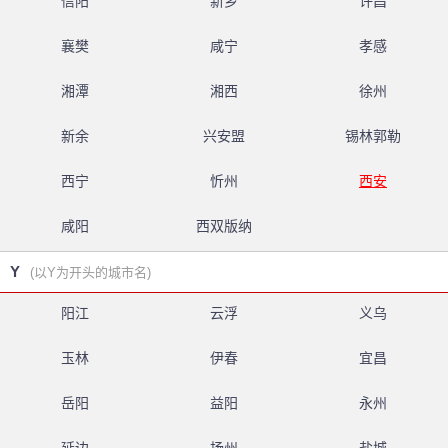
信阳
新乡
许昌
襄樊
咸宁
孝感
湘潭
湘西
徐州
新余
兴安盟
锡林郭勒
西宁
忻州
西安
咸阳
西双版纳
Y
(以Y为开头的城市名)
阳江
云浮
义乌
玉林
伊春
宜昌
岳阳
益阳
永州