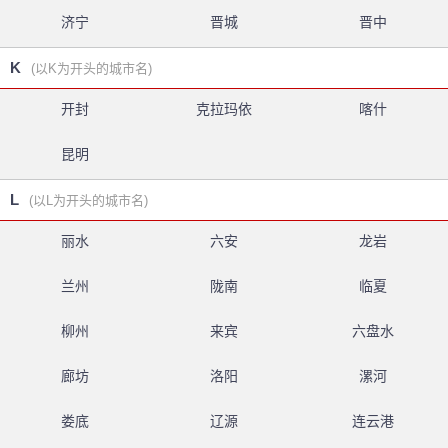
济宁
晋城
晋中
K
(以K为开头的城市名)
开封
克拉玛依
喀什
昆明
L
(以L为开头的城市名)
丽水
六安
龙岩
兰州
陇南
临夏
柳州
来宾
六盘水
廊坊
洛阳
漯河
娄底
辽源
连云港