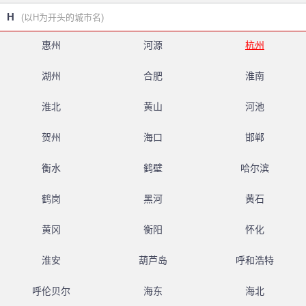
H
(以H为开头的城市名)
惠州
河源
杭州
湖州
合肥
淮南
淮北
黄山
河池
贺州
海口
邯郸
衡水
鹤壁
哈尔滨
鹤岗
黑河
黄石
黄冈
衡阳
怀化
淮安
葫芦岛
呼和浩特
呼伦贝尔
海东
海北