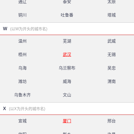
通辽
泰安
太原
铜川
吐鲁番
塔城
W
(以W为开头的城市名)
温州
芜湖
武威
梧州
武汉
无锡
乌海
乌兰察布
吴忠
潍坊
威海
渭南
乌鲁木齐
文山
X
(以X为开头的城市名)
宣城
厦门
邢台