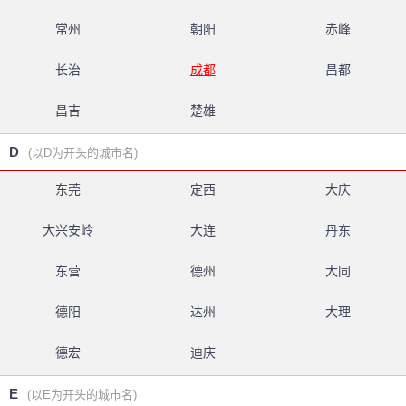
常州
朝阳
赤峰
长治
成都
昌都
昌吉
楚雄
D
(以D为开头的城市名)
东莞
定西
大庆
大兴安岭
大连
丹东
东营
德州
大同
德阳
达州
大理
德宏
迪庆
E
(以E为开头的城市名)