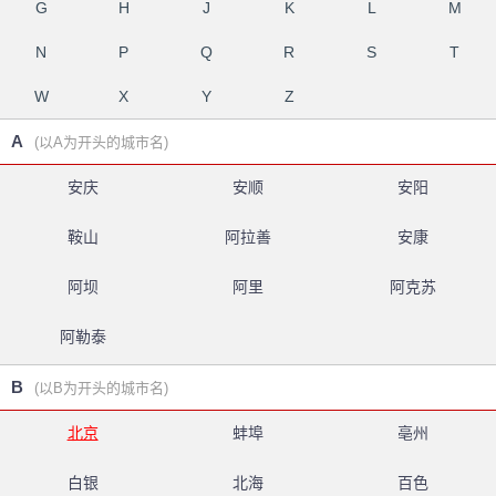
G
H
J
K
L
M
N
P
Q
R
S
T
W
X
Y
Z
A
(以A为开头的城市名)
安庆
安顺
安阳
鞍山
阿拉善
安康
阿坝
阿里
阿克苏
阿勒泰
B
(以B为开头的城市名)
北京
蚌埠
亳州
白银
北海
百色