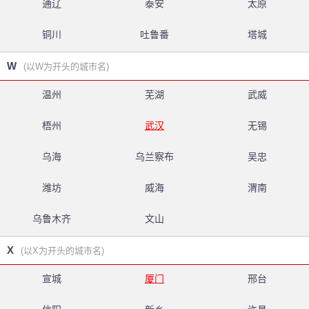
通辽
泰安
太原
铜川
吐鲁番
塔城
W
(以W为开头的城市名)
温州
芜湖
武威
梧州
武汉
无锡
乌海
乌兰察布
吴忠
潍坊
威海
渭南
乌鲁木齐
文山
X
(以X为开头的城市名)
宣城
厦门
邢台