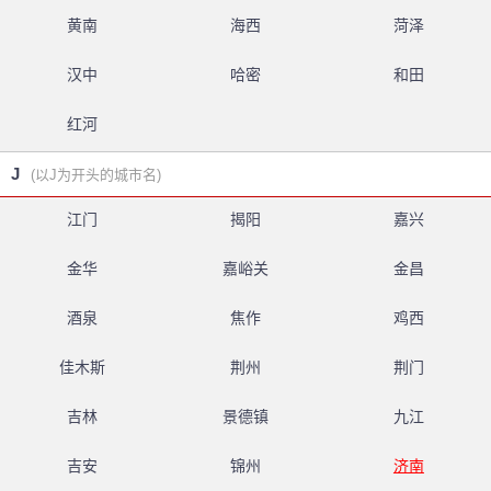
黄南
海西
菏泽
汉中
哈密
和田
红河
J
(以J为开头的城市名)
江门
揭阳
嘉兴
金华
嘉峪关
金昌
酒泉
焦作
鸡西
佳木斯
荆州
荆门
吉林
景德镇
九江
吉安
锦州
济南