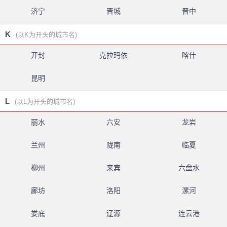
济宁
晋城
晋中
K
(以K为开头的城市名)
开封
克拉玛依
喀什
昆明
L
(以L为开头的城市名)
丽水
六安
龙岩
兰州
陇南
临夏
柳州
来宾
六盘水
廊坊
洛阳
漯河
娄底
辽源
连云港