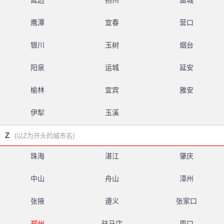
延边
扬州
盐城
鹰潭
宜春
营口
银川
玉树
烟台
阳泉
运城
延安
榆林
宜宾
雅安
伊犁
玉溪
Z
(以Z为开头的城市名)
珠海
湛江
肇庆
中山
舟山
漳州
张掖
遵义
张家口
郑州
驻马店
周口