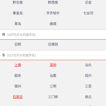
黔东南
黔西南
迁安
秦皇岛
齐齐哈尔
七台河
青岛
曲靖
R
(以R为开头的城市名)
日照
日喀则
S
(以S为开头的城市名)
上海
深圳
汕头
韶关
汕尾
绍兴
宿州
三明
三亚
石家庄
三门峡
商丘