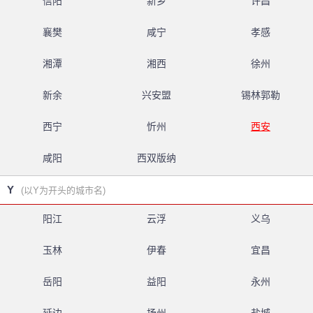
信阳
新乡
许昌
襄樊
咸宁
孝感
湘潭
湘西
徐州
新余
兴安盟
锡林郭勒
西宁
忻州
西安
咸阳
西双版纳
Y
(以Y为开头的城市名)
阳江
云浮
义乌
玉林
伊春
宜昌
岳阳
益阳
永州