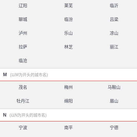
辽阳
莱芜
临沂
聊城
临汾
吕梁
泸州
乐山
凉山
拉萨
林芝
丽江
临沧
M
(以M为开头的城市名)
茂名
梅州
马鞍山
牡丹江
绵阳
眉山
N
(以N为开头的城市名)
宁波
南平
宁德