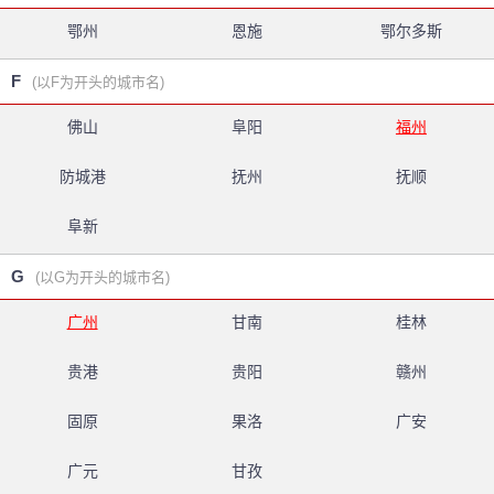
鄂州
恩施
鄂尔多斯
F
(以F为开头的城市名)
佛山
阜阳
福州
防城港
抚州
抚顺
阜新
G
(以G为开头的城市名)
广州
甘南
桂林
贵港
贵阳
赣州
固原
果洛
广安
广元
甘孜