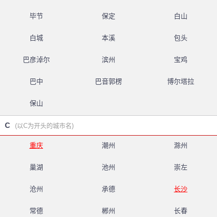
毕节
保定
白山
白城
本溪
包头
巴彦淖尔
滨州
宝鸡
巴中
巴音郭楞
博尔塔拉
保山
C
(以C为开头的城市名)
重庆
潮州
滁州
巢湖
池州
崇左
沧州
承德
长沙
常德
郴州
长春