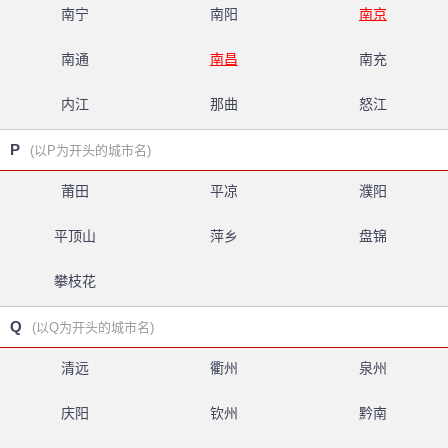
南宁
南阳
南京
南通
南昌
南充
内江
那曲
怒江
P
(以P为开头的城市名)
莆田
平凉
濮阳
平顶山
萍乡
盘锦
攀枝花
Q
(以Q为开头的城市名)
清远
衢州
泉州
庆阳
钦州
黔南