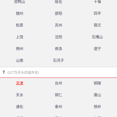
双鸭山
绥化
十堰
随州
邵阳
四平
松原
苏州
宿迁
上饶
沈阳
石嘴山
朔州
商洛
遂宁
山南
石河子
T
(以T为开头的城市名)
天津
台州
铜陵
天水
铜仁
唐山
通化
泰州
铁岭