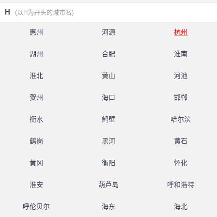
H
(以H为开头的城市名)
惠州
河源
杭州
湖州
合肥
淮南
淮北
黄山
河池
贺州
海口
邯郸
衡水
鹤壁
哈尔滨
鹤岗
黑河
黄石
黄冈
衡阳
怀化
淮安
葫芦岛
呼和浩特
呼伦贝尔
海东
海北