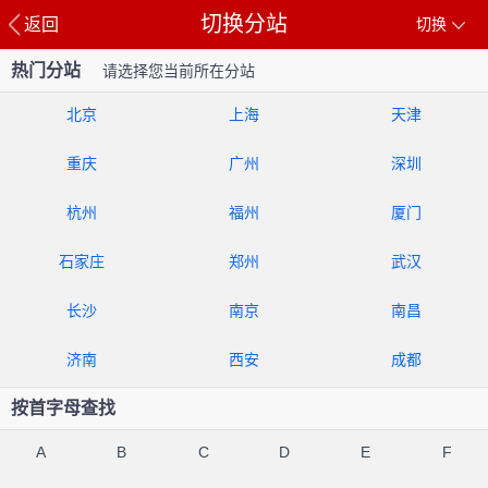
切换分站
返回
切换
热门分站
请选择您当前所在分站
北京
上海
天津
重庆
广州
深圳
杭州
福州
厦门
石家庄
郑州
武汉
长沙
南京
南昌
济南
西安
成都
按首字母查找
A
B
C
D
E
F