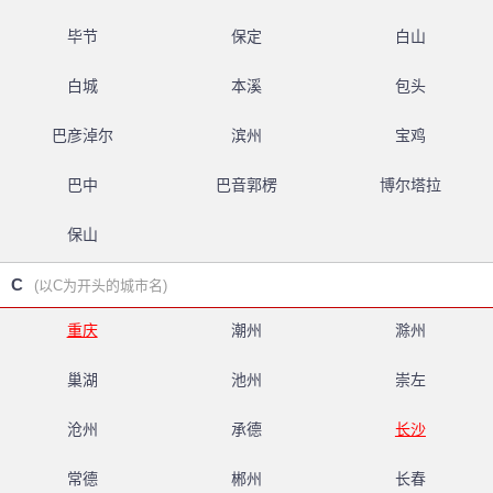
毕节
保定
白山
白城
本溪
包头
巴彦淖尔
滨州
宝鸡
巴中
巴音郭楞
博尔塔拉
保山
C
(以C为开头的城市名)
重庆
潮州
滁州
巢湖
池州
崇左
沧州
承德
长沙
常德
郴州
长春