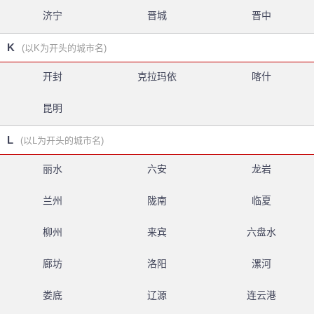
济宁
晋城
晋中
K
(以K为开头的城市名)
开封
克拉玛依
喀什
昆明
L
(以L为开头的城市名)
丽水
六安
龙岩
兰州
陇南
临夏
柳州
来宾
六盘水
廊坊
洛阳
漯河
娄底
辽源
连云港