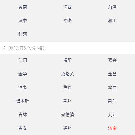
黄南
海西
菏泽
汉中
哈密
和田
红河
J
(以J为开头的城市名)
江门
揭阳
嘉兴
金华
嘉峪关
金昌
酒泉
焦作
鸡西
佳木斯
荆州
荆门
吉林
景德镇
九江
吉安
锦州
济南