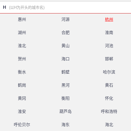
H
(以H为开头的城市名)
惠州
河源
杭州
湖州
合肥
淮南
淮北
黄山
河池
贺州
海口
邯郸
衡水
鹤壁
哈尔滨
鹤岗
黑河
黄石
黄冈
衡阳
怀化
淮安
葫芦岛
呼和浩特
呼伦贝尔
海东
海北