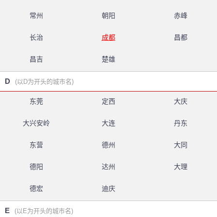
常州
朝阳
赤峰
长治
成都
昌都
昌吉
楚雄
D
(以D为开头的城市名)
东莞
定西
大庆
大兴安岭
大连
丹东
东营
德州
大同
德阳
达州
大理
德宏
迪庆
E
(以E为开头的城市名)