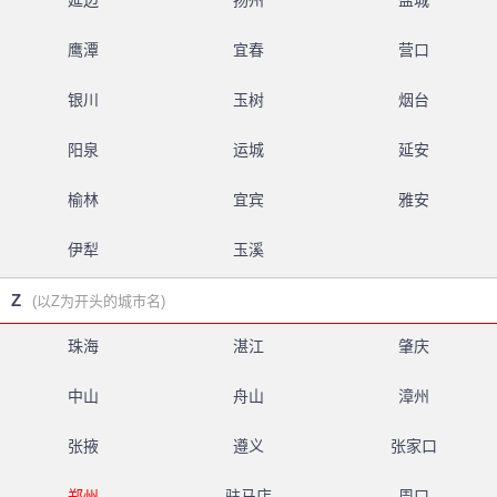
延边
扬州
盐城
鹰潭
宜春
营口
银川
玉树
烟台
阳泉
运城
延安
榆林
宜宾
雅安
伊犁
玉溪
Z
(以Z为开头的城市名)
珠海
湛江
肇庆
中山
舟山
漳州
张掖
遵义
张家口
郑州
驻马店
周口