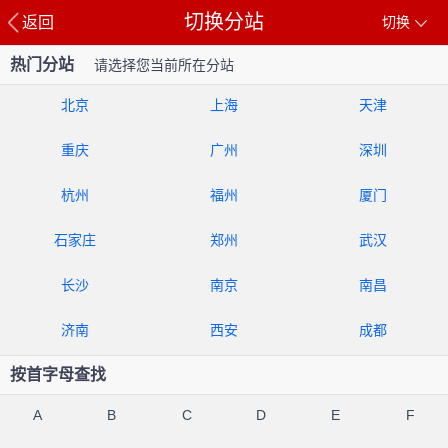
切换分站
返回
切换
热门分站
请选择您当前所在分站
北京
上海
天津
重庆
广州
深圳
杭州
福州
厦门
石家庄
郑州
武汉
长沙
南京
南昌
济南
西安
成都
按首字母查找
A
B
C
D
E
F