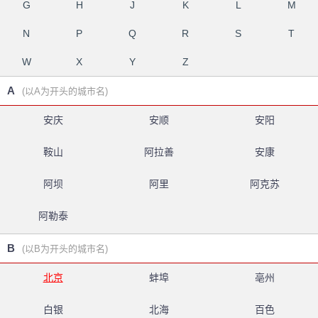
G
H
J
K
L
M
N
P
Q
R
S
T
W
X
Y
Z
A
(以A为开头的城市名)
安庆
安顺
安阳
鞍山
阿拉善
安康
阿坝
阿里
阿克苏
阿勒泰
B
(以B为开头的城市名)
北京
蚌埠
亳州
白银
北海
百色