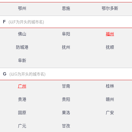
鄂州
恩施
鄂尔多斯
F
(以F为开头的城市名)
佛山
阜阳
福州
防城港
抚州
抚顺
阜新
G
(以G为开头的城市名)
广州
甘南
桂林
贵港
贵阳
赣州
固原
果洛
广安
广元
甘孜