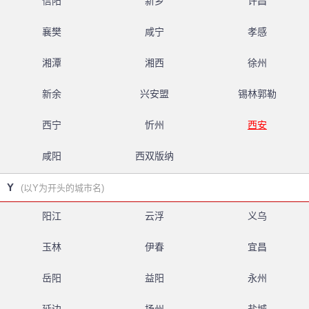
信阳
新乡
许昌
襄樊
咸宁
孝感
湘潭
湘西
徐州
新余
兴安盟
锡林郭勒
西宁
忻州
西安
咸阳
西双版纳
Y
(以Y为开头的城市名)
阳江
云浮
义乌
玉林
伊春
宜昌
岳阳
益阳
永州