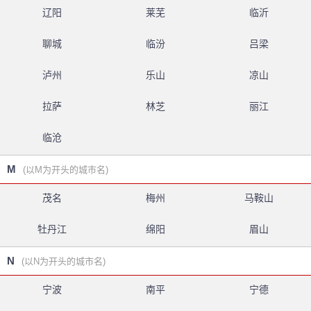
辽阳
莱芜
临沂
聊城
临汾
吕梁
泸州
乐山
凉山
拉萨
林芝
丽江
临沧
M
(以M为开头的城市名)
茂名
梅州
马鞍山
牡丹江
绵阳
眉山
N
(以N为开头的城市名)
宁波
南平
宁德