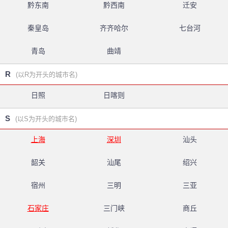
黔东南
黔西南
迁安
秦皇岛
齐齐哈尔
七台河
青岛
曲靖
R
(以R为开头的城市名)
日照
日喀则
S
(以S为开头的城市名)
上海
深圳
汕头
韶关
汕尾
绍兴
宿州
三明
三亚
石家庄
三门峡
商丘