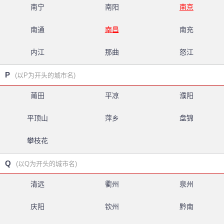
南宁
南阳
南京
南通
南昌
南充
内江
那曲
怒江
P
(以P为开头的城市名)
莆田
平凉
濮阳
平顶山
萍乡
盘锦
攀枝花
Q
(以Q为开头的城市名)
清远
衢州
泉州
庆阳
钦州
黔南