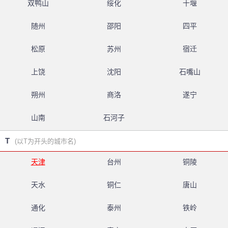
双鸭山
绥化
十堰
随州
邵阳
四平
松原
苏州
宿迁
上饶
沈阳
石嘴山
朔州
商洛
遂宁
山南
石河子
T
(以T为开头的城市名)
天津
台州
铜陵
天水
铜仁
唐山
通化
泰州
铁岭