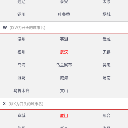
通辽
泰安
太原
铜川
吐鲁番
塔城
W
(以W为开头的城市名)
温州
芜湖
武威
梧州
武汉
无锡
乌海
乌兰察布
吴忠
潍坊
威海
渭南
乌鲁木齐
文山
X
(以X为开头的城市名)
宣城
厦门
邢台