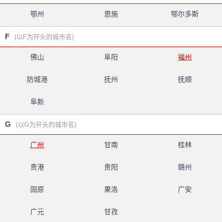
鄂州
恩施
鄂尔多斯
F
(以F为开头的城市名)
佛山
阜阳
福州
防城港
抚州
抚顺
阜新
G
(以G为开头的城市名)
广州
甘南
桂林
贵港
贵阳
赣州
固原
果洛
广安
广元
甘孜