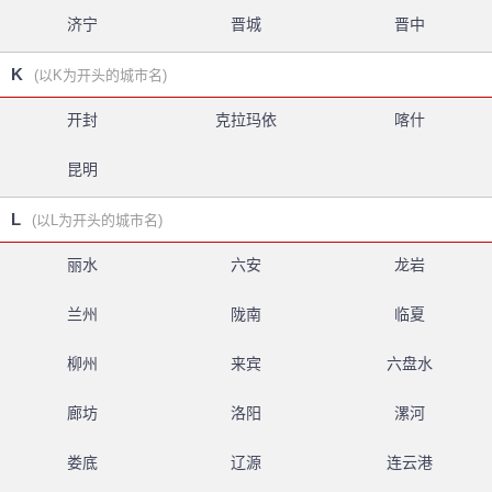
济宁
晋城
晋中
K
(以K为开头的城市名)
开封
克拉玛依
喀什
昆明
L
(以L为开头的城市名)
丽水
六安
龙岩
兰州
陇南
临夏
柳州
来宾
六盘水
廊坊
洛阳
漯河
娄底
辽源
连云港