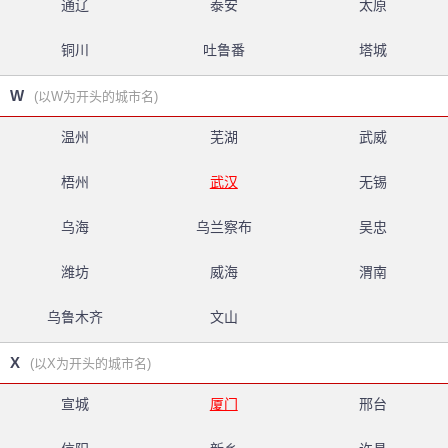
通辽
泰安
太原
铜川
吐鲁番
塔城
W
(以W为开头的城市名)
温州
芜湖
武威
梧州
武汉
无锡
乌海
乌兰察布
吴忠
潍坊
威海
渭南
乌鲁木齐
文山
X
(以X为开头的城市名)
宣城
厦门
邢台