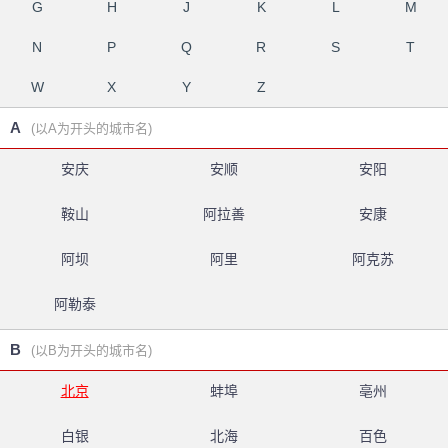
G
H
J
K
L
M
N
P
Q
R
S
T
W
X
Y
Z
A
(以A为开头的城市名)
安庆
安顺
安阳
鞍山
阿拉善
安康
阿坝
阿里
阿克苏
阿勒泰
B
(以B为开头的城市名)
北京
蚌埠
亳州
白银
北海
百色