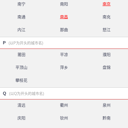
南宁
南阳
南京
南通
南昌
南充
内江
那曲
怒江
P
(以P为开头的城市名)
莆田
平凉
濮阳
平顶山
萍乡
盘锦
攀枝花
Q
(以Q为开头的城市名)
清远
衢州
泉州
庆阳
钦州
黔南