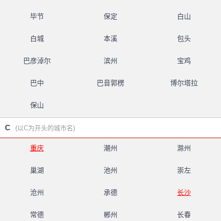
毕节
保定
白山
白城
本溪
包头
巴彦淖尔
滨州
宝鸡
巴中
巴音郭楞
博尔塔拉
保山
C
(以C为开头的城市名)
重庆
潮州
滁州
巢湖
池州
崇左
沧州
承德
长沙
常德
郴州
长春