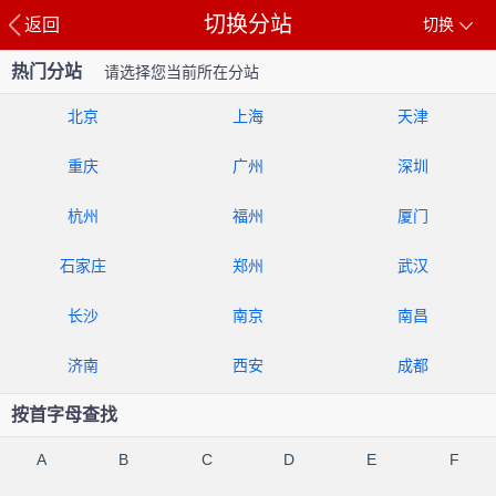
切换分站
返回
切换
热门分站
请选择您当前所在分站
北京
上海
天津
重庆
广州
深圳
杭州
福州
厦门
石家庄
郑州
武汉
长沙
南京
南昌
济南
西安
成都
按首字母查找
A
B
C
D
E
F