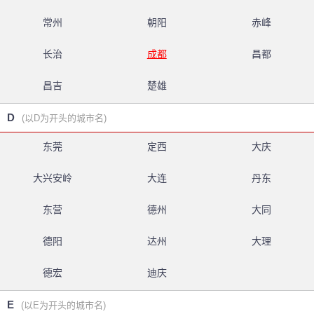
常州
朝阳
赤峰
长治
成都
昌都
昌吉
楚雄
D
(以D为开头的城市名)
东莞
定西
大庆
大兴安岭
大连
丹东
东营
德州
大同
德阳
达州
大理
德宏
迪庆
E
(以E为开头的城市名)