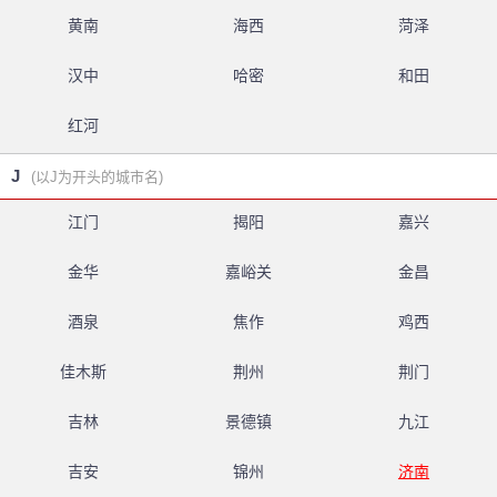
黄南
海西
菏泽
汉中
哈密
和田
红河
J
(以J为开头的城市名)
江门
揭阳
嘉兴
金华
嘉峪关
金昌
酒泉
焦作
鸡西
佳木斯
荆州
荆门
吉林
景德镇
九江
吉安
锦州
济南