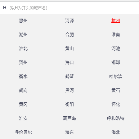
H
(以H为开头的城市名)
惠州
河源
杭州
湖州
合肥
淮南
淮北
黄山
河池
贺州
海口
邯郸
衡水
鹤壁
哈尔滨
鹤岗
黑河
黄石
黄冈
衡阳
怀化
淮安
葫芦岛
呼和浩特
呼伦贝尔
海东
海北