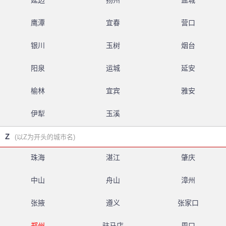
延边
扬州
盐城
鹰潭
宜春
营口
银川
玉树
烟台
阳泉
运城
延安
榆林
宜宾
雅安
伊犁
玉溪
Z
(以Z为开头的城市名)
珠海
湛江
肇庆
中山
舟山
漳州
张掖
遵义
张家口
郑州
驻马店
周口