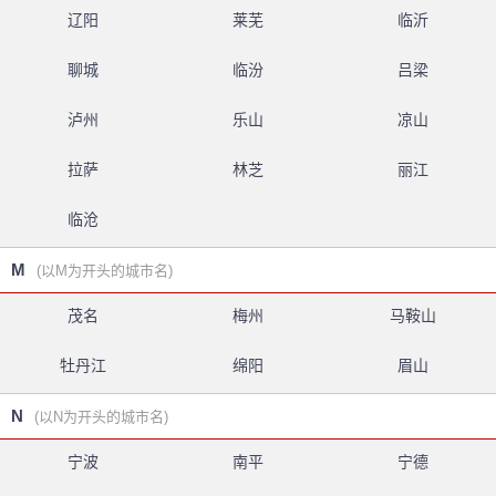
辽阳
莱芜
临沂
聊城
临汾
吕梁
泸州
乐山
凉山
拉萨
林芝
丽江
临沧
M
(以M为开头的城市名)
茂名
梅州
马鞍山
牡丹江
绵阳
眉山
N
(以N为开头的城市名)
宁波
南平
宁德