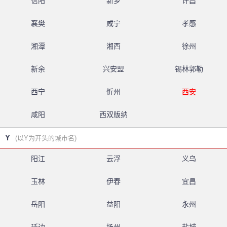
信阳
新乡
许昌
襄樊
咸宁
孝感
湘潭
湘西
徐州
新余
兴安盟
锡林郭勒
西宁
忻州
西安
咸阳
西双版纳
Y
(以Y为开头的城市名)
阳江
云浮
义乌
玉林
伊春
宜昌
岳阳
益阳
永州