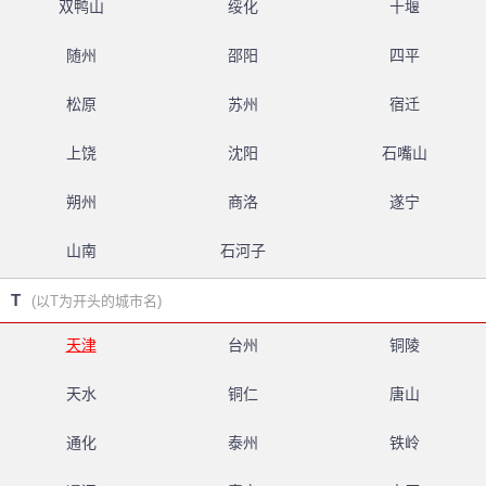
双鸭山
绥化
十堰
随州
邵阳
四平
松原
苏州
宿迁
上饶
沈阳
石嘴山
朔州
商洛
遂宁
山南
石河子
T
(以T为开头的城市名)
天津
台州
铜陵
天水
铜仁
唐山
通化
泰州
铁岭