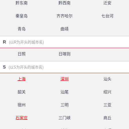
黔东南
黔西南
迁安
秦皇岛
齐齐哈尔
七台河
青岛
曲靖
R
(以R为开头的城市名)
日照
日喀则
S
(以S为开头的城市名)
上海
深圳
汕头
韶关
汕尾
绍兴
宿州
三明
三亚
石家庄
三门峡
商丘