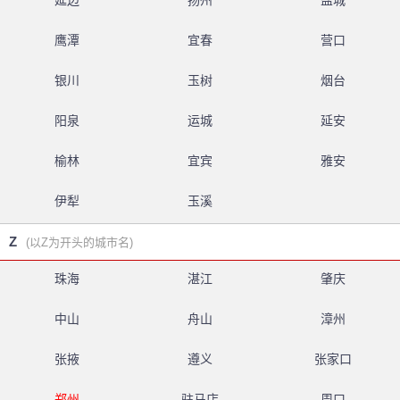
延边
扬州
盐城
鹰潭
宜春
营口
银川
玉树
烟台
阳泉
运城
延安
榆林
宜宾
雅安
伊犁
玉溪
Z
(以Z为开头的城市名)
珠海
湛江
肇庆
中山
舟山
漳州
张掖
遵义
张家口
郑州
驻马店
周口