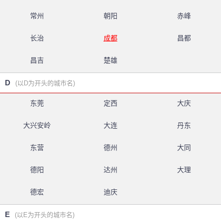
常州
朝阳
赤峰
长治
成都
昌都
昌吉
楚雄
D
(以D为开头的城市名)
东莞
定西
大庆
大兴安岭
大连
丹东
东营
德州
大同
德阳
达州
大理
德宏
迪庆
E
(以E为开头的城市名)