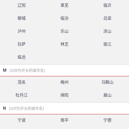
辽阳
莱芜
临沂
聊城
临汾
吕梁
泸州
乐山
凉山
拉萨
林芝
丽江
临沧
M
(以M为开头的城市名)
茂名
梅州
马鞍山
牡丹江
绵阳
眉山
N
(以N为开头的城市名)
宁波
南平
宁德