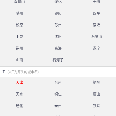
双鸭山
绥化
十堰
随州
邵阳
四平
松原
苏州
宿迁
上饶
沈阳
石嘴山
朔州
商洛
遂宁
山南
石河子
T
(以T为开头的城市名)
天津
台州
铜陵
天水
铜仁
唐山
通化
泰州
铁岭