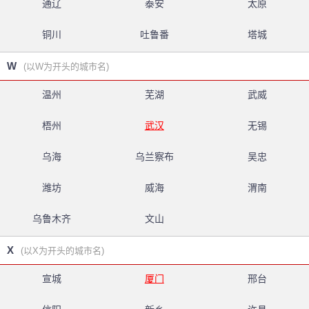
通辽
泰安
太原
铜川
吐鲁番
塔城
W
(以W为开头的城市名)
温州
芜湖
武威
梧州
武汉
无锡
乌海
乌兰察布
吴忠
潍坊
威海
渭南
乌鲁木齐
文山
X
(以X为开头的城市名)
宣城
厦门
邢台