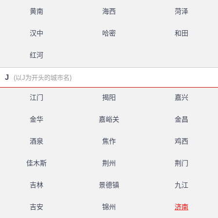
黄南
海西
菏泽
汉中
哈密
和田
红河
J
(以J为开头的城市名)
江门
揭阳
嘉兴
金华
嘉峪关
金昌
酒泉
焦作
鸡西
佳木斯
荆州
荆门
吉林
景德镇
九江
吉安
锦州
济南