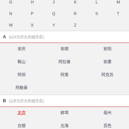
G
H
J
K
L
M
N
P
Q
R
S
T
W
X
Y
Z
A
(以A为开头的城市名)
安庆
安顺
安阳
鞍山
阿拉善
安康
阿坝
阿里
阿克苏
阿勒泰
B
(以B为开头的城市名)
北京
蚌埠
亳州
白银
北海
百色