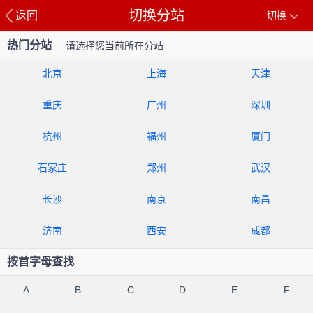
切换分站
返回
切换
热门分站
请选择您当前所在分站
北京
上海
天津
重庆
广州
深圳
杭州
福州
厦门
石家庄
郑州
武汉
长沙
南京
南昌
济南
西安
成都
按首字母查找
A
B
C
D
E
F