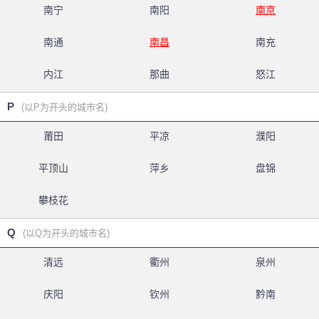
南宁
南阳
南京
南通
南昌
南充
内江
那曲
怒江
P
(以P为开头的城市名)
莆田
平凉
濮阳
平顶山
萍乡
盘锦
攀枝花
Q
(以Q为开头的城市名)
清远
衢州
泉州
庆阳
钦州
黔南