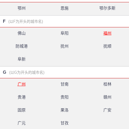
鄂州
恩施
鄂尔多斯
F
(以F为开头的城市名)
佛山
阜阳
福州
防城港
抚州
抚顺
阜新
G
(以G为开头的城市名)
广州
甘南
桂林
贵港
贵阳
赣州
固原
果洛
广安
广元
甘孜