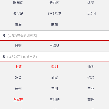
黔东南
黔西南
迁安
秦皇岛
齐齐哈尔
七台河
青岛
曲靖
R
(以R为开头的城市名)
日照
日喀则
S
(以S为开头的城市名)
上海
深圳
汕头
韶关
汕尾
绍兴
宿州
三明
三亚
石家庄
三门峡
商丘