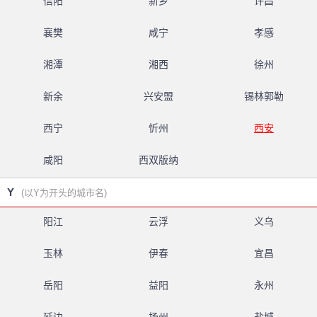
信阳
新乡
许昌
襄樊
咸宁
孝感
湘潭
湘西
徐州
新余
兴安盟
锡林郭勒
西宁
忻州
西安
咸阳
西双版纳
Y
(以Y为开头的城市名)
阳江
云浮
义乌
玉林
伊春
宜昌
岳阳
益阳
永州