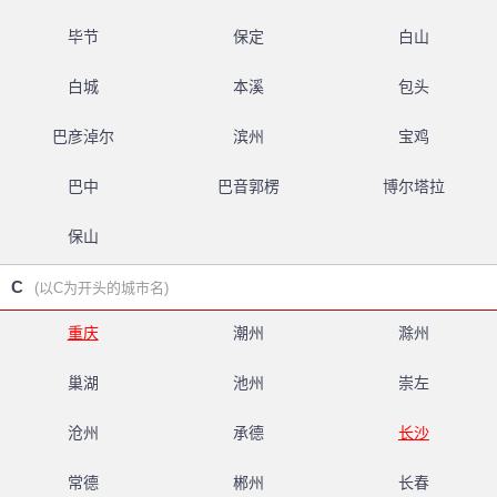
毕节
保定
白山
白城
本溪
包头
巴彦淖尔
滨州
宝鸡
巴中
巴音郭楞
博尔塔拉
保山
C
(以C为开头的城市名)
重庆
潮州
滁州
巢湖
池州
崇左
沧州
承德
长沙
常德
郴州
长春