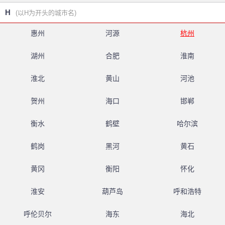
H
(以H为开头的城市名)
惠州
河源
杭州
湖州
合肥
淮南
淮北
黄山
河池
贺州
海口
邯郸
衡水
鹤壁
哈尔滨
鹤岗
黑河
黄石
黄冈
衡阳
怀化
淮安
葫芦岛
呼和浩特
呼伦贝尔
海东
海北