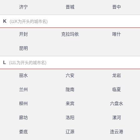
济宁
晋城
晋中
K
(以K为开头的城市名)
开封
克拉玛依
喀什
昆明
L
(以L为开头的城市名)
丽水
六安
龙岩
兰州
陇南
临夏
柳州
来宾
六盘水
廊坊
洛阳
漯河
娄底
辽源
连云港