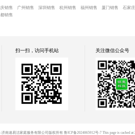
重庆销售
广州销售
深圳销售
杭州销售
福州销售
厦门销售
石家
成都销售
扫一扫，访问手机站
关注微信公众号
© 便民网-济南速易洁家庭服务有限公司版权所有
鲁ICP备2024065912号-7
This page is cached at