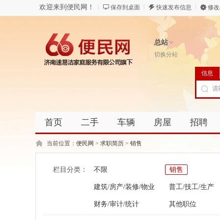
欢迎来到便民网！
保存到桌面
快速发布信息
修改
总站
切换分站
信息
首页
二手
车辆
房屋
招聘
当前位置：
便民网
>
求职简历
>
销售
栏目分类：
不限
销售
建筑/房产/装修/物业
普工/技工/生产
财务/审计/统计
其他职位