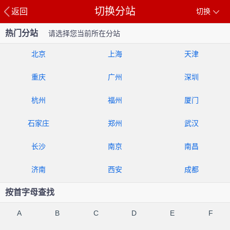
切换分站
返回
切换
热门分站
请选择您当前所在分站
北京
上海
天津
重庆
广州
深圳
杭州
福州
厦门
石家庄
郑州
武汉
长沙
南京
南昌
济南
西安
成都
按首字母查找
A
B
C
D
E
F