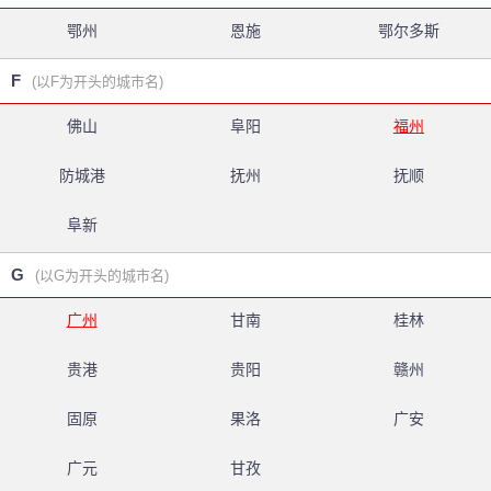
鄂州
恩施
鄂尔多斯
F
(以F为开头的城市名)
佛山
阜阳
福州
防城港
抚州
抚顺
阜新
G
(以G为开头的城市名)
广州
甘南
桂林
贵港
贵阳
赣州
固原
果洛
广安
广元
甘孜