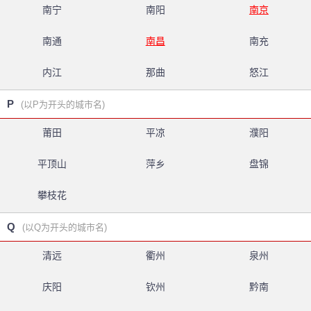
南宁
南阳
南京
南通
南昌
南充
内江
那曲
怒江
P
(以P为开头的城市名)
莆田
平凉
濮阳
平顶山
萍乡
盘锦
攀枝花
Q
(以Q为开头的城市名)
清远
衢州
泉州
庆阳
钦州
黔南