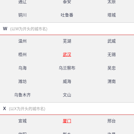
通辽
泰安
太原
铜川
吐鲁番
塔城
W
(以W为开头的城市名)
温州
芜湖
武威
梧州
武汉
无锡
乌海
乌兰察布
吴忠
潍坊
威海
渭南
乌鲁木齐
文山
X
(以X为开头的城市名)
宣城
厦门
邢台