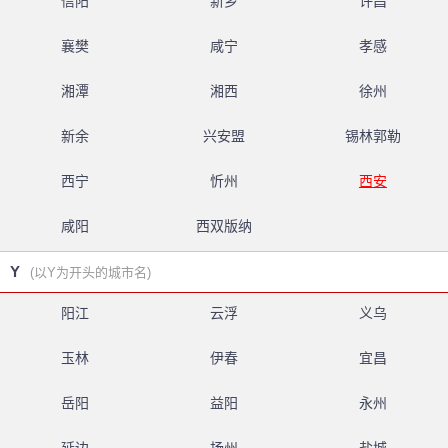
信阳
新乡
许昌
襄樊
咸宁
孝感
湘潭
湘西
徐州
新余
兴安盟
锡林郭勒
西宁
忻州
西安
咸阳
西双版纳
Y
(以Y为开头的城市名)
阳江
云浮
义乌
玉林
伊春
宜昌
岳阳
益阳
永州