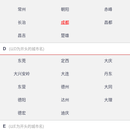
常州
朝阳
赤峰
长治
成都
昌都
昌吉
楚雄
D
(以D为开头的城市名)
东莞
定西
大庆
大兴安岭
大连
丹东
东营
德州
大同
德阳
达州
大理
德宏
迪庆
E
(以E为开头的城市名)