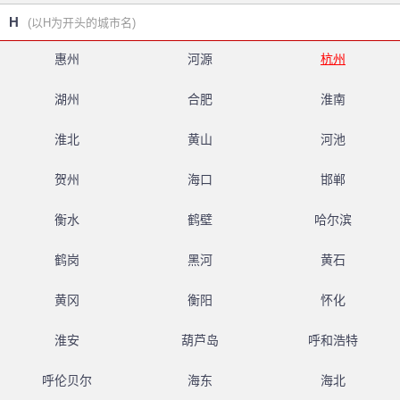
H
(以H为开头的城市名)
惠州
河源
杭州
湖州
合肥
淮南
淮北
黄山
河池
贺州
海口
邯郸
衡水
鹤壁
哈尔滨
鹤岗
黑河
黄石
黄冈
衡阳
怀化
淮安
葫芦岛
呼和浩特
呼伦贝尔
海东
海北