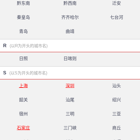
黔东南
黔西南
迁安
秦皇岛
齐齐哈尔
七台河
青岛
曲靖
R
(以R为开头的城市名)
日照
日喀则
S
(以S为开头的城市名)
上海
深圳
汕头
韶关
汕尾
绍兴
宿州
三明
三亚
石家庄
三门峡
商丘