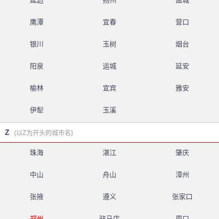
延边
扬州
盐城
鹰潭
宜春
营口
银川
玉树
烟台
阳泉
运城
延安
榆林
宜宾
雅安
伊犁
玉溪
Z
(以Z为开头的城市名)
珠海
湛江
肇庆
中山
舟山
漳州
张掖
遵义
张家口
郑州
驻马店
周口