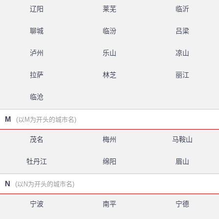
辽阳
莱芜
临沂
聊城
临汾
吕梁
泸州
乐山
凉山
拉萨
林芝
丽江
临沧
M
(以M为开头的城市名)
茂名
梅州
马鞍山
牡丹江
绵阳
眉山
N
(以N为开头的城市名)
宁波
南平
宁德