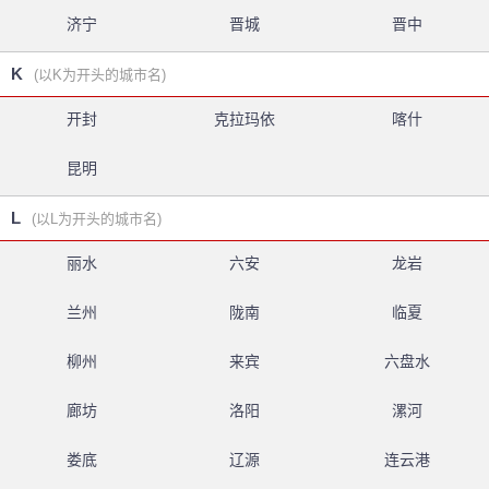
济宁
晋城
晋中
K
(以K为开头的城市名)
开封
克拉玛依
喀什
昆明
L
(以L为开头的城市名)
丽水
六安
龙岩
兰州
陇南
临夏
柳州
来宾
六盘水
廊坊
洛阳
漯河
娄底
辽源
连云港