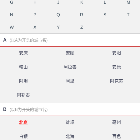
G
H
J
K
L
M
N
P
Q
R
S
T
W
X
Y
Z
A
(以A为开头的城市名)
安庆
安顺
安阳
鞍山
阿拉善
安康
阿坝
阿里
阿克苏
阿勒泰
B
(以B为开头的城市名)
北京
蚌埠
亳州
白银
北海
百色