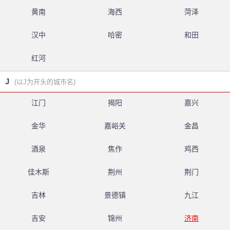
黄南
海西
菏泽
汉中
哈密
和田
红河
J
(以J为开头的城市名)
江门
揭阳
嘉兴
金华
嘉峪关
金昌
酒泉
焦作
鸡西
佳木斯
荆州
荆门
吉林
景德镇
九江
吉安
锦州
济南