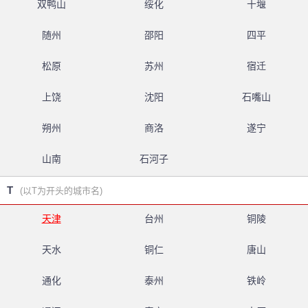
双鸭山
绥化
十堰
随州
邵阳
四平
松原
苏州
宿迁
上饶
沈阳
石嘴山
朔州
商洛
遂宁
山南
石河子
T
(以T为开头的城市名)
天津
台州
铜陵
天水
铜仁
唐山
通化
泰州
铁岭