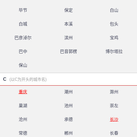
毕节
保定
白山
白城
本溪
包头
巴彦淖尔
滨州
宝鸡
巴中
巴音郭楞
博尔塔拉
保山
C
(以C为开头的城市名)
重庆
潮州
滁州
巢湖
池州
崇左
沧州
承德
长沙
常德
郴州
长春