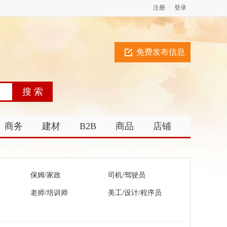
注册
登录
免费发布信息
商务
建材
B2B
商品
店铺
保姆/家政
司机/驾驶员
老师/培训师
美工/设计/程序员