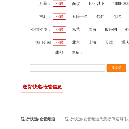
月薪：
不限
面议
1000以下
1000~20
福利：
不限
五险一金
包住
包吃
公司性质：
不限
私营
国有
股份制
热门分站
不限
北京
上海
天津
重
成都
更多 »
送货/快递/仓管信息
送货/快递/仓管频道
送货/快递/仓管频道为您提供送货/