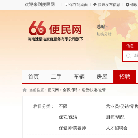
欢迎来到便民网！
保存到桌面
快速发布信息
修改
总站
切换分站
信息
首页
二手
车辆
房屋
招聘
当前位置：
便民网
>
全职招聘
>
送货/快递/仓管
栏目分类：
不限
营业员/促销/零
保安/保洁
厨师/切配
保健师/美容师
人才招聘会