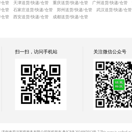
/仓管
天津送货/快递/仓管
重庆送货/快递/仓管
广州送货/快递/仓管
/仓管
石家庄送货/快递/仓管
郑州送货/快递/仓管
武汉送货/快递/仓管
/仓管
西安送货/快递/仓管
成都送货/快递/仓管
扫一扫，访问手机站
关注微信公众号
© 便民网-济南速易洁家庭服务有限公司版权所有
鲁ICP备2024065912号-7
This page is cached at