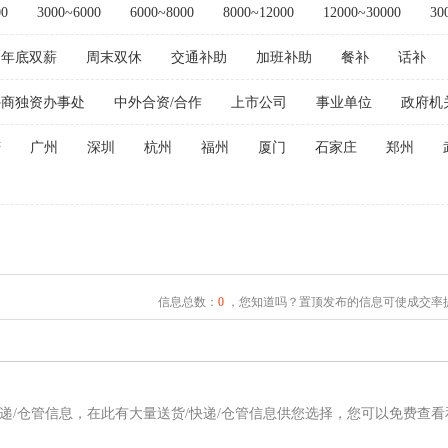
00
3000~6000
6000~8000
8000~12000
12000~30000
30
年底双薪
周末双休
交通补助
加班补助
餐补
话补
外商独资办事处
中外合资/合作
上市公司
事业单位
政府机
庆
广州
深圳
杭州
福州
厦门
石家庄
郑州
信息总数：
0
，您知道吗？置顶发布的信息可使成交率提
快递/仓管信息，在此有大量送货/快递/仓管信息供您选择，您可以免费查看