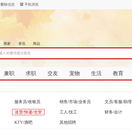
/删除信息
手机浏览
商家
资讯
商品
兼职
求职
交友
宠物
生活
教育
售
服务员/收银员
销售/市场/业务员
文员/客服/助理
送货/快递/仓管
工人/技工
财务/会计
KTV/酒吧
其他招聘