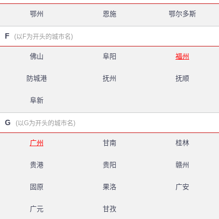
鄂州
恩施
鄂尔多斯
F
(以F为开头的城市名)
佛山
阜阳
福州
防城港
抚州
抚顺
阜新
G
(以G为开头的城市名)
广州
甘南
桂林
贵港
贵阳
赣州
固原
果洛
广安
广元
甘孜