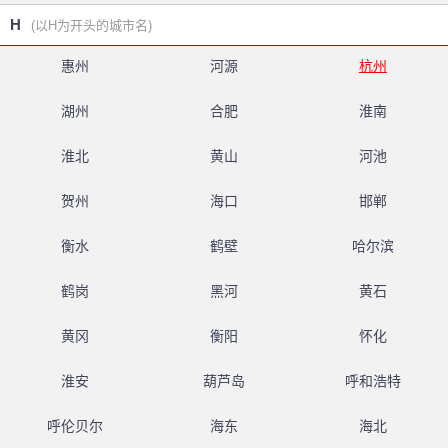
H
(以H为开头的城市名)
惠州
河源
杭州
湖州
合肥
淮南
淮北
黄山
河池
贺州
海口
邯郸
衡水
鹤壁
哈尔滨
鹤岗
黑河
黄石
黄冈
衡阳
怀化
淮安
葫芦岛
呼和浩特
呼伦贝尔
海东
海北