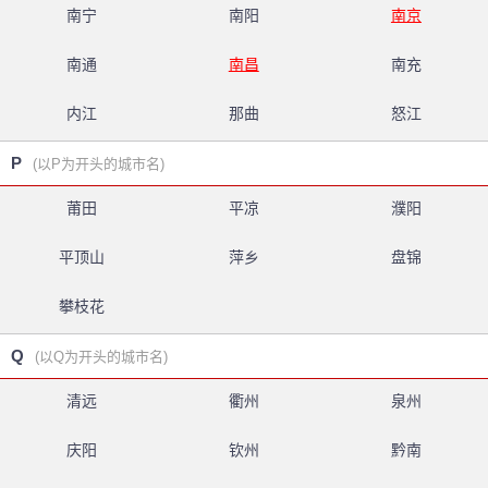
南宁
南阳
南京
南通
南昌
南充
内江
那曲
怒江
P
(以P为开头的城市名)
莆田
平凉
濮阳
平顶山
萍乡
盘锦
攀枝花
Q
(以Q为开头的城市名)
清远
衢州
泉州
庆阳
钦州
黔南