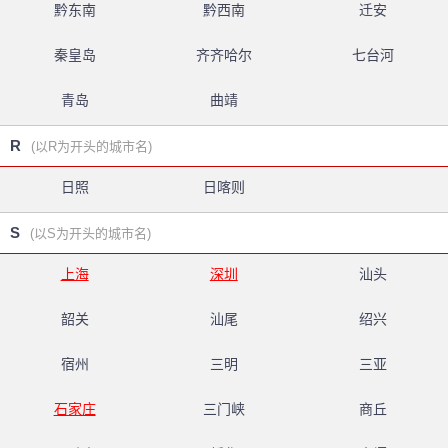
黔东南
黔西南
迁安
秦皇岛
齐齐哈尔
七台河
青岛
曲靖
R
(以R为开头的城市名)
日照
日喀则
S
(以S为开头的城市名)
上海
深圳
汕头
韶关
汕尾
绍兴
宿州
三明
三亚
石家庄
三门峡
商丘