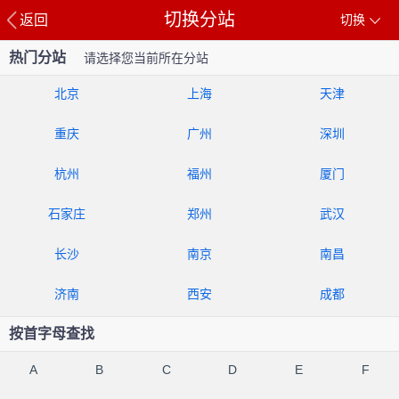
切换分站
返回
切换
热门分站
请选择您当前所在分站
北京
上海
天津
重庆
广州
深圳
杭州
福州
厦门
石家庄
郑州
武汉
长沙
南京
南昌
济南
西安
成都
按首字母查找
A
B
C
D
E
F