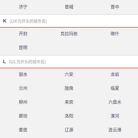
济宁
晋城
晋中
K
(以K为开头的城市名)
开封
克拉玛依
喀什
昆明
L
(以L为开头的城市名)
丽水
六安
龙岩
兰州
陇南
临夏
柳州
来宾
六盘水
廊坊
洛阳
漯河
娄底
辽源
连云港