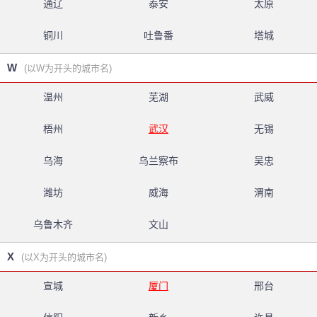
通辽
泰安
太原
铜川
吐鲁番
塔城
W
(以W为开头的城市名)
温州
芜湖
武威
梧州
武汉
无锡
乌海
乌兰察布
吴忠
潍坊
威海
渭南
乌鲁木齐
文山
X
(以X为开头的城市名)
宣城
厦门
邢台