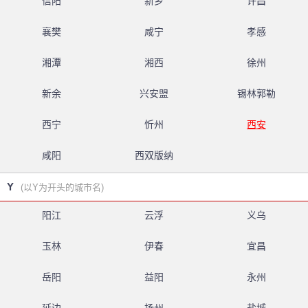
信阳
新乡
许昌
襄樊
咸宁
孝感
湘潭
湘西
徐州
新余
兴安盟
锡林郭勒
西宁
忻州
西安
咸阳
西双版纳
Y
(以Y为开头的城市名)
阳江
云浮
义乌
玉林
伊春
宜昌
岳阳
益阳
永州