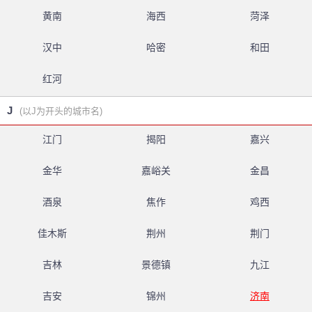
黄南
海西
菏泽
汉中
哈密
和田
红河
J
(以J为开头的城市名)
江门
揭阳
嘉兴
金华
嘉峪关
金昌
酒泉
焦作
鸡西
佳木斯
荆州
荆门
吉林
景德镇
九江
吉安
锦州
济南