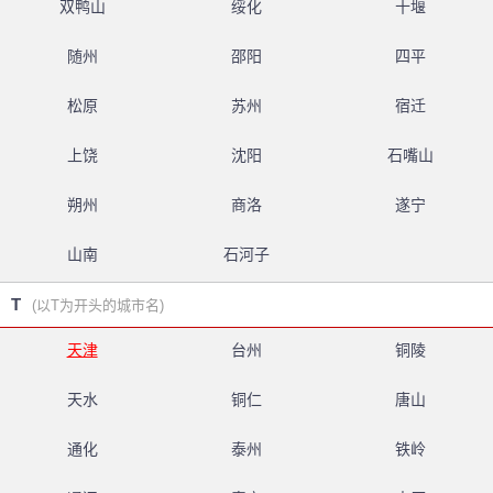
双鸭山
绥化
十堰
随州
邵阳
四平
松原
苏州
宿迁
上饶
沈阳
石嘴山
朔州
商洛
遂宁
山南
石河子
T
(以T为开头的城市名)
天津
台州
铜陵
天水
铜仁
唐山
通化
泰州
铁岭