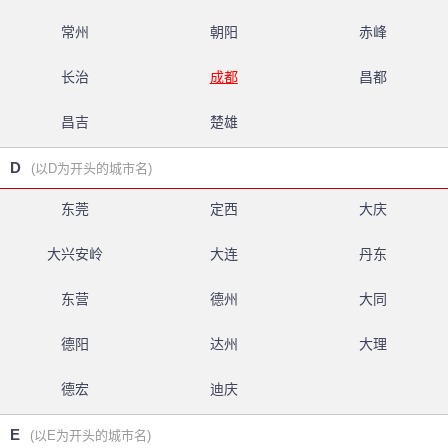
常州
朝阳
赤峰
长治
成都
昌都
昌吉
楚雄
D
(以D为开头的城市名)
东莞
定西
大庆
大兴安岭
大连
丹东
东营
德州
大同
德阳
达州
大理
德宏
迪庆
E
(以E为开头的城市名)