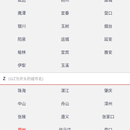
延边
扬州
盐城
鹰潭
宜春
营口
银川
玉树
烟台
阳泉
运城
延安
榆林
宜宾
雅安
伊犁
玉溪
Z
(以Z为开头的城市名)
珠海
湛江
肇庆
中山
舟山
漳州
张掖
遵义
张家口
郑州
驻马店
周口