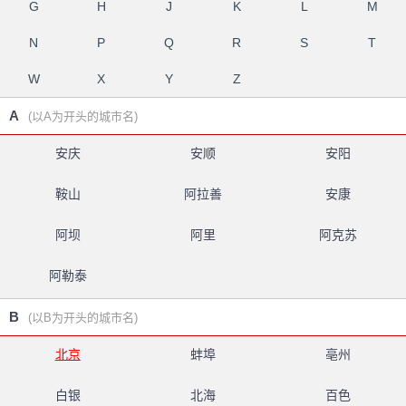
G
H
J
K
L
M
N
P
Q
R
S
T
W
X
Y
Z
A
(以A为开头的城市名)
安庆
安顺
安阳
鞍山
阿拉善
安康
阿坝
阿里
阿克苏
阿勒泰
B
(以B为开头的城市名)
北京
蚌埠
亳州
白银
北海
百色