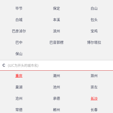
毕节
保定
白山
白城
本溪
包头
巴彦淖尔
滨州
宝鸡
巴中
巴音郭楞
博尔塔拉
保山
C
(以C为开头的城市名)
重庆
潮州
滁州
巢湖
池州
崇左
沧州
承德
长沙
常德
郴州
长春