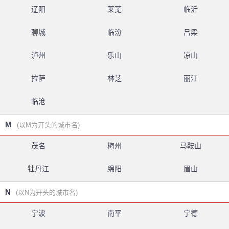
辽阳
莱芜
临沂
聊城
临汾
吕梁
泸州
乐山
凉山
拉萨
林芝
丽江
临沧
M
(以M为开头的城市名)
茂名
梅州
马鞍山
牡丹江
绵阳
眉山
N
(以N为开头的城市名)
宁波
南平
宁德