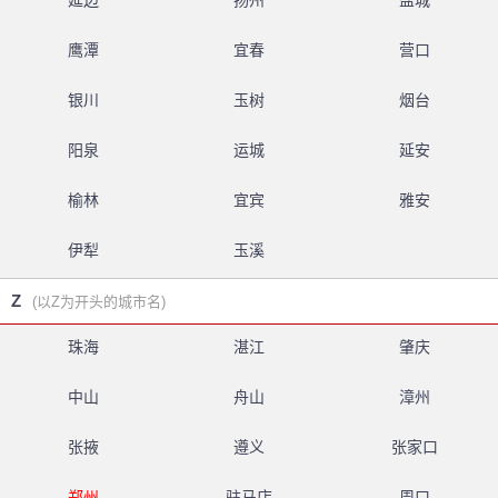
延边
扬州
盐城
鹰潭
宜春
营口
银川
玉树
烟台
阳泉
运城
延安
榆林
宜宾
雅安
伊犁
玉溪
Z
(以Z为开头的城市名)
珠海
湛江
肇庆
中山
舟山
漳州
张掖
遵义
张家口
郑州
驻马店
周口