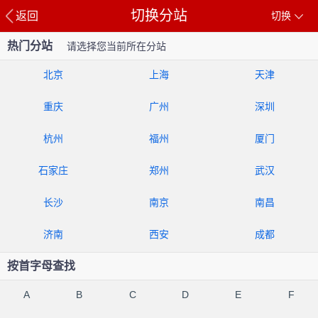
切换分站
返回
切换
热门分站
请选择您当前所在分站
北京
上海
天津
重庆
广州
深圳
杭州
福州
厦门
石家庄
郑州
武汉
长沙
南京
南昌
济南
西安
成都
按首字母查找
A
B
C
D
E
F