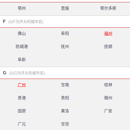
鄂州
恩施
鄂尔多斯
F
(以F为开头的城市名)
佛山
阜阳
福州
防城港
抚州
抚顺
阜新
G
(以G为开头的城市名)
广州
甘南
桂林
贵港
贵阳
赣州
固原
果洛
广安
广元
甘孜