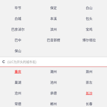
毕节
保定
白山
白城
本溪
包头
巴彦淖尔
滨州
宝鸡
巴中
巴音郭楞
博尔塔拉
保山
C
(以C为开头的城市名)
重庆
潮州
滁州
巢湖
池州
崇左
沧州
承德
长沙
常德
郴州
长春