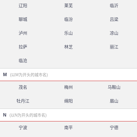
辽阳
莱芜
临沂
聊城
临汾
吕梁
泸州
乐山
凉山
拉萨
林芝
丽江
临沧
M
(以M为开头的城市名)
茂名
梅州
马鞍山
牡丹江
绵阳
眉山
N
(以N为开头的城市名)
宁波
南平
宁德