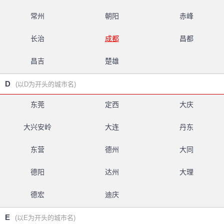
常州
朝阳
赤峰
长治
成都
昌都
昌吉
楚雄
D
(以D为开头的城市名)
东莞
定西
大庆
大兴安岭
大连
丹东
东营
德州
大同
德阳
达州
大理
德宏
迪庆
E
(以E为开头的城市名)