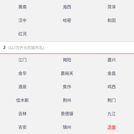
黄南
海西
菏泽
汉中
哈密
和田
红河
J
(以J为开头的城市名)
江门
揭阳
嘉兴
金华
嘉峪关
金昌
酒泉
焦作
鸡西
佳木斯
荆州
荆门
吉林
景德镇
九江
吉安
锦州
济南