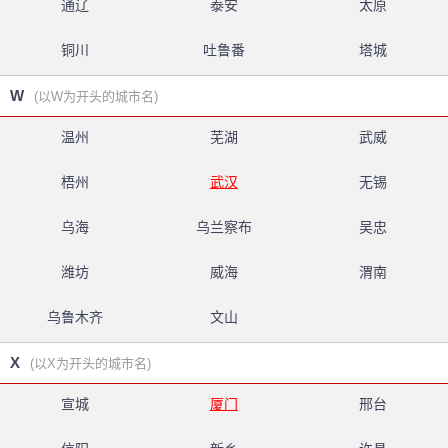
通辽
泰安
太原
铜川
吐鲁番
塔城
W
(以W为开头的城市名)
温州
芜湖
武威
梧州
武汉
无锡
乌海
乌兰察布
吴忠
潍坊
威海
渭南
乌鲁木齐
文山
X
(以X为开头的城市名)
宣城
厦门
邢台