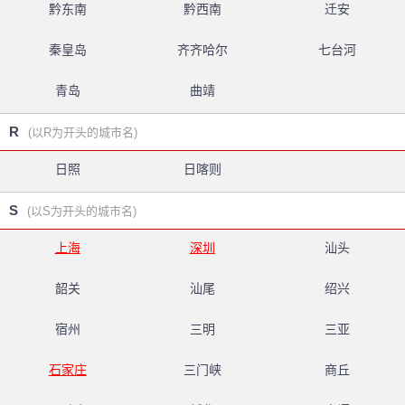
黔东南
黔西南
迁安
秦皇岛
齐齐哈尔
七台河
青岛
曲靖
R
(以R为开头的城市名)
日照
日喀则
S
(以S为开头的城市名)
上海
深圳
汕头
韶关
汕尾
绍兴
宿州
三明
三亚
石家庄
三门峡
商丘