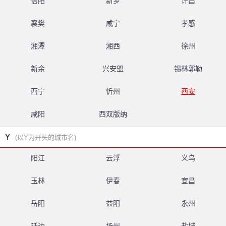
信阳
新乡
许昌
襄樊
咸宁
孝感
湘潭
湘西
徐州
新余
兴安盟
锡林郭勒
西宁
忻州
西安
咸阳
西双版纳
Y
(以Y为开头的城市名)
阳江
云浮
义乌
玉林
伊春
宜昌
岳阳
益阳
永州