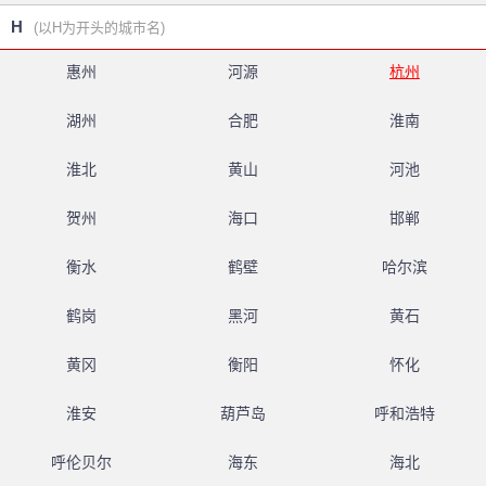
H
(以H为开头的城市名)
惠州
河源
杭州
湖州
合肥
淮南
淮北
黄山
河池
贺州
海口
邯郸
衡水
鹤壁
哈尔滨
鹤岗
黑河
黄石
黄冈
衡阳
怀化
淮安
葫芦岛
呼和浩特
呼伦贝尔
海东
海北