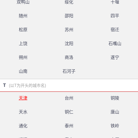
双鸭山
绥化
十堰
随州
邵阳
四平
松原
苏州
宿迁
上饶
沈阳
石嘴山
朔州
商洛
遂宁
山南
石河子
T
(以T为开头的城市名)
天津
台州
铜陵
天水
铜仁
唐山
通化
泰州
铁岭