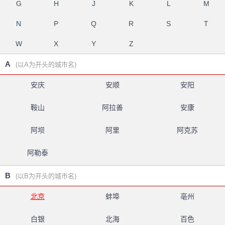
G
H
J
K
L
M
N
P
Q
R
S
T
W
X
Y
Z
A
(以A为开头的城市名)
安庆
安顺
安阳
鞍山
阿拉善
安康
阿坝
阿里
阿克苏
阿勒泰
B
(以B为开头的城市名)
北京
蚌埠
亳州
白银
北海
百色