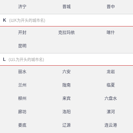
济宁
晋城
晋中
K
(以K为开头的城市名)
开封
克拉玛依
喀什
昆明
L
(以L为开头的城市名)
丽水
六安
龙岩
兰州
陇南
临夏
柳州
来宾
六盘水
廊坊
洛阳
漯河
娄底
辽源
连云港