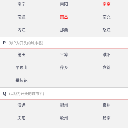
南宁
南阳
南京
南通
南昌
南充
内江
那曲
怒江
P
(以P为开头的城市名)
莆田
平凉
濮阳
平顶山
萍乡
盘锦
攀枝花
Q
(以Q为开头的城市名)
清远
衢州
泉州
庆阳
钦州
黔南