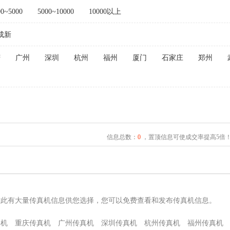
00~5000
5000~10000
10000以上
成新
庆
广州
深圳
杭州
福州
厦门
石家庄
郑州
信息总数：
0
，置顶信息可使成交率提高5倍
在此有大量传真机信息供您选择，您可以免费查看和发布传真机信息。
真机
重庆传真机
广州传真机
深圳传真机
杭州传真机
福州传真机