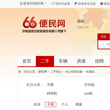
欢迎来到便民网！
保存到桌面
快速发布信息
修改
总站
切换分站
信息
首页
二手
车辆
房屋
招聘
当前位置：
便民网
>
二手转让
>
办公经营设备
>
传真机
栏目分类：
不限
打印机
碎纸机
pos机
来源：
不限
个人
商家