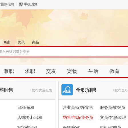
/删除信息
手机浏览
商家
资讯
商品
兼职
求职
交友
宠物
生活
教育
屋租售
全职招聘
+发布房屋租售
+发布全
日租/短租
营业员/促销/零售
服务员/收银员
店铺转让/出租
销售/市场/业务员
文员/客服/助理
写字楼出租
保姆/家政
司机/驾驶员