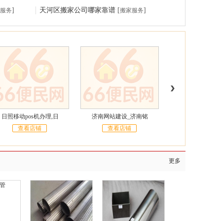
]
天河区搬家公司哪家靠谱
[
]
服务
搬家服务
日照移动pos机办理,日
济南网站建设_济南铭
济南安利_济南
查看店铺
查看店铺
查看店铺
更多