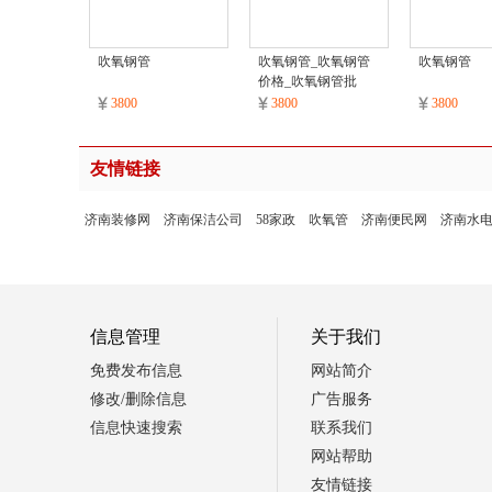
吹氧钢管
吹氧钢管_吹氧钢管
吹氧钢管
价格_吹氧钢管批
发/采购
3800
3800
3800
友情链接
济南装修网
济南保洁公司
58家政
吹氧管
济南便民网
济南水
信息管理
关于我们
免费发布信息
网站简介
修改/删除信息
广告服务
信息快速搜索
联系我们
网站帮助
友情链接