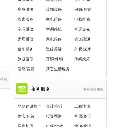
房屋维修
装饰装修
保姆/月嫂
搬家服务
家电维修
电脑维修
空调维修
空调移机
空调充氟
家居维修
家电维修
管道疏通
租车服务
瓷砖美缝
外卖/送水
旅游度假
开锁/修锁
休闲娱乐
酒店/宾馆
其它生活服务
职招聘
商务服务
+发布商务服务
网站建设推广
会计/审计
工商注册
婚庆/化妆
投资理财
机票/签证
招商加盟
担保/贷款
快递/物流