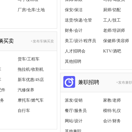
厂房/仓库/土地
保安/保洁
厨师/切配
送货/快递/仓管
工人/技工
财务/会计
老师/培训师
辆买卖
美工/设计/程序员
保健师/美容师
+发布车辆买卖
人才招聘会
KTV/酒吧
货车/工程车
其他招聘
车
拖拉机/收割机
车
新车优惠/4S店
兼职招聘
+发布兼
配件
汽修保养
务
摩托车/燃气车
派发/促销
家教/老师
自行车
餐厅/服务员
模特/礼仪
网站/设计
会计/财务
其他兼职