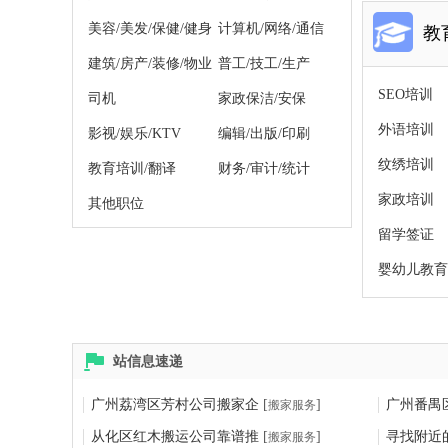
美容/美发/保健/健身
计算机/网络/通信
教
建筑/房产/装修/物业
普工/技工/生产
SEO培训
司机
家政保洁/安保
外语培训
影视/娱乐/KTV
编辑/出版/印刷
纹绣培训
教育培训/翻译
财务/审计/统计
家政培训
其他职位
留学签证
婴幼儿教育
站信息速递
广州荔湾区芳村公司搬家企
[
]
广州番禺
搬家服务
从化区红木搬运公司靠谱推
[
]
寻找附近
搬家服务