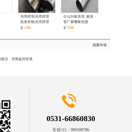
光亮焊管|光亮焊管
什么叫家具管_家具
批发价格|光亮焊管
管厂家哪家优惠
采购
2300
2300
我要申请
南保洁
济南监控安装
0531-66860830
客服QQ：
980508786