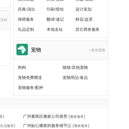
庆典/演出
印刷/喷绘
设计策划
律师服务
翻译/速记
鲜花/盆景
友活动
礼品定制
本地名站
其它商务服务
宠物
+发布宠物
狗狗
猫猫/其他宠物
宠物免费赠送
宠物用品/食品
宠物服务/配种
]
广州番禺区搬家公司推荐
[
]
务
搬家服务
]
广州贴心搬家的服务细节让
[
]
生活服务
搬家服务