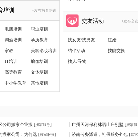
育培训
+发布教育培训
交友活动
+发布交
电脑培训
职业培训
调酒培训
学历教育
找女友/找男友
征婚
家教
美容彩妆培训
结伴活动
技能交换
IT培训
瑜伽培训
找人/寻物
高等教育
文体培训
中小学教育
其他培训
区公司搬家企业搬
[
]
广州天河保利林语山庄别墅
[
搬家服务
搬家服
的搬家公司：为何选
[
]
济南劳务派遣，社保服务外包
[
搬家服务
其它