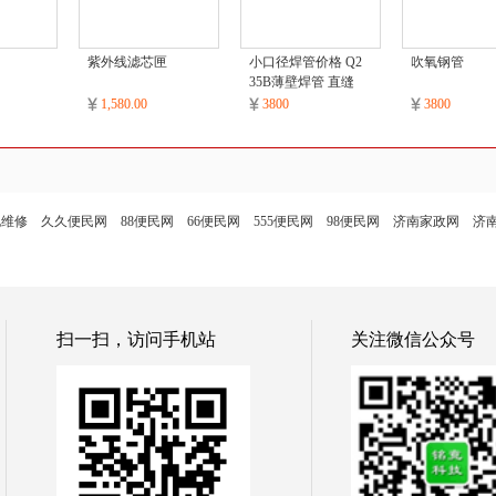
紫外线滤芯匣
小口径焊管价格 Q2
吹氧钢管
35B薄壁焊管 直缝
焊管
1,580.00
3800
3800
电维修
久久便民网
88便民网
66便民网
555便民网
98便民网
济南家政网
济
扫一扫，访问手机站
关注微信公众号