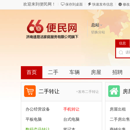
欢迎来到便民网！
保存到桌面
快速发布信息
修改
总站
切换分站
信息
首页
二手
车辆
房屋
招聘
二手转让
房
+发布二手转让
办公经营设备
手机转让
房屋出租
平板电脑
台式电脑
二手房出售
数码产品转让
笔记本
商铺出售