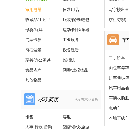
家用电器
日常用品
写字楼出售
收藏品/工艺品
服装/配饰/鞋包
求租/求购
母婴/玩具
运动/图书/乐器
车
门票卡券
工业设备
奇石盆景
设备租赁
二手轿车
家具/办公家具
照相机
面包车/客
食品农产
网游/虚拟物品
拼车/顺风
其他物品
汽车用品/
车辆收购服
求职简历
+发布求职简历
电动车
销售
客服
本地下线车
人事/行政/后勤
酒店/餐饮/旅游