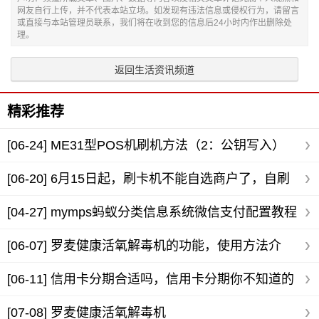
网友自行上传，并不代表本站立场。如发现有违法信息或侵权行为，请留言
或直接与本站管理员联系，我们将在收到您的信息后24小时内作出删除处
理。
返回生活资讯频道
精彩推荐
[06-24]
ME31型POS机刷机方法（2：公钥写入）
[06-20]
6月15日起，刷卡机不能自选商户了，自刷
卡的可一定要注意了？
[04-27]
mymps蚂蚁分类信息系统微信支付配置教程
（新增微信扫码支付
[06-07]
罗麦健康活氧解毒机的功能，使用方法介
绍！
[06-11]
信用卡分期合适吗，信用卡分期你不知道的
那些坑
[07-08]
罗麦健康活氧解毒机