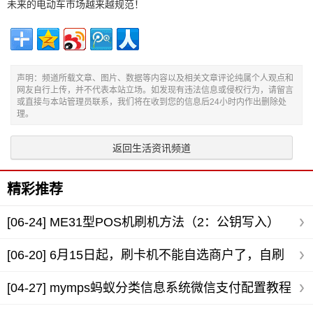
未来的电动车市场越来越规范！
声明：频道所载文章、图片、数据等内容以及相关文章评论纯属个人观点和
网友自行上传，并不代表本站立场。如发现有违法信息或侵权行为，请留言
或直接与本站管理员联系，我们将在收到您的信息后24小时内作出删除处
理。
返回生活资讯频道
精彩推荐
[06-24]
ME31型POS机刷机方法（2：公钥写入）
[06-20]
6月15日起，刷卡机不能自选商户了，自刷
卡的可一定要注意了？
[04-27]
mymps蚂蚁分类信息系统微信支付配置教程