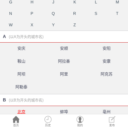
G
H
J
K
L
M
N
P
Q
R
S
T
W
X
Y
Z
A
(以A为开头的城市名)
安庆
安顺
安阳
鞍山
阿拉善
安康
阿坝
阿里
阿克苏
阿勒泰
B
(以B为开头的城市名)
北京
蚌埠
亳州
白银
北海
百色
首页
历史
我的
发布