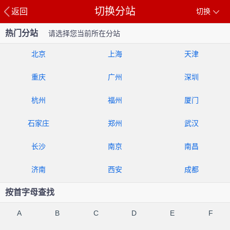
切换分站
返回
切换
热门分站
请选择您当前所在分站
北京
上海
天津
重庆
广州
深圳
杭州
福州
厦门
石家庄
郑州
武汉
长沙
南京
南昌
济南
西安
成都
按首字母查找
A
B
C
D
E
F