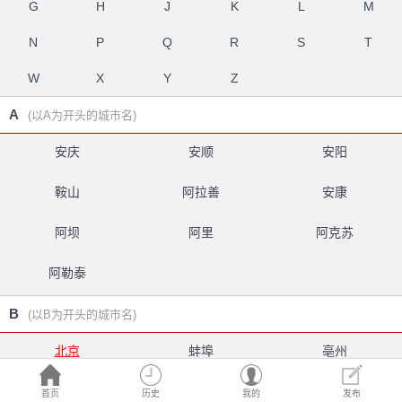
G
H
J
K
L
M
N
P
Q
R
S
T
W
X
Y
Z
A
(以A为开头的城市名)
安庆
安顺
安阳
鞍山
阿拉善
安康
阿坝
阿里
阿克苏
阿勒泰
B
(以B为开头的城市名)
北京
蚌埠
亳州
白银
北海
百色
首页
历史
我的
发布