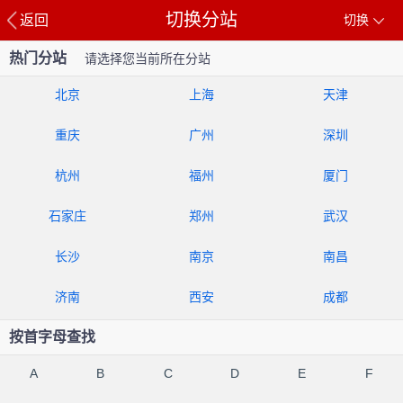
切换分站
返回
切换
热门分站
请选择您当前所在分站
北京
上海
天津
重庆
广州
深圳
杭州
福州
厦门
石家庄
郑州
武汉
长沙
南京
南昌
济南
西安
成都
按首字母查找
A
B
C
D
E
F