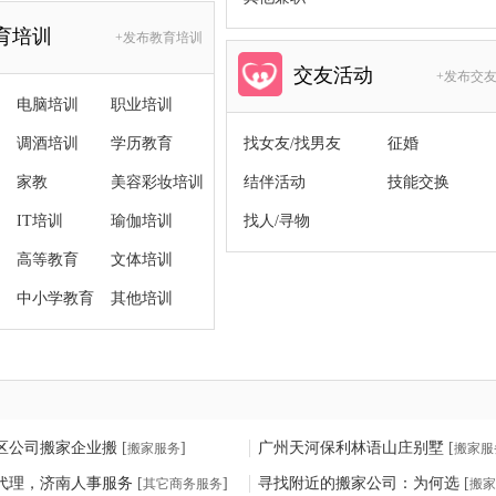
育培训
+发布教育培训
交友活动
+发布交
电脑培训
职业培训
调酒培训
学历教育
找女友/找男友
征婚
家教
美容彩妆培训
结伴活动
技能交换
IT培训
瑜伽培训
找人/寻物
高等教育
文体培训
中小学教育
其他培训
区公司搬家企业搬
[
]
广州天河保利林语山庄别墅
[
搬家服务
搬家服
代理，济南人事服务
[
]
寻找附近的搬家公司：为何选
[
其它商务服务
搬家