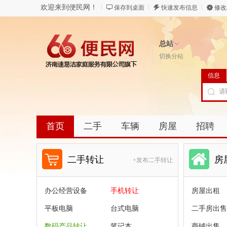
欢迎来到便民网！
保存到桌面
快速发布信息
修改
总站
切换分站
信息
首页
二手
车辆
房屋
招聘
二手转让
房
+发布二手转让
办公经营设备
手机转让
房屋出租
平板电脑
台式电脑
二手房出售
数码产品转让
笔记本
商铺出售