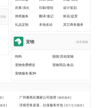
庆典/演出
印刷/喷绘
设计策划
律师服务
翻译/速记
鲜花/盆景
友活动
礼品定制
本地名站
其它商务服务
宠物
+发布宠物
狗狗
猫猫/其他宠物
宠物免费赠送
宠物用品/食品
宠物服务/配种
]
广州番禺区搬家公司推荐
[
]
务
搬家服务
]
济南劳务派遣，社保服务外包
[
]
服务
其它生活服务