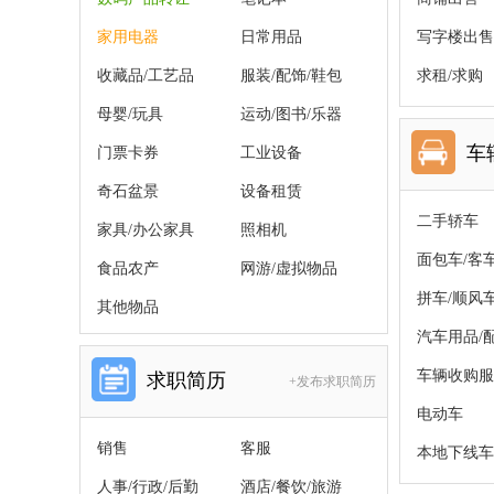
家用电器
日常用品
写字楼出售
收藏品/工艺品
服装/配饰/鞋包
求租/求购
母婴/玩具
运动/图书/乐器
车
门票卡券
工业设备
奇石盆景
设备租赁
二手轿车
家具/办公家具
照相机
面包车/客
食品农产
网游/虚拟物品
拼车/顺风
其他物品
汽车用品/
车辆收购服
求职简历
+发布求职简历
电动车
销售
客服
本地下线车
人事/行政/后勤
酒店/餐饮/旅游