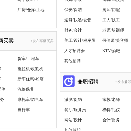
厂房/仓库/土地
保安/保洁
厨师/切配
送货/快递/仓管
工人/技工
财务/会计
老师/培训师
辆买卖
美工/设计/程序员
保健师/美容师
+发布车辆买卖
人才招聘会
KTV/酒吧
货车/工程车
其他招聘
车
拖拉机/收割机
车
新车优惠/4S店
兼职招聘
+发布兼
配件
汽修保养
务
摩托车/燃气车
派发/促销
家教/老师
自行车
餐厅/服务员
模特/礼仪
网站/设计
会计/财务
其他兼职