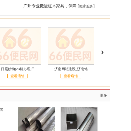
广州专业搬运红木家具，保障
[
]
搬家服务
日照移动pos机办理,日
济南网站建设_济南铭
济南安利_济南
查看店铺
查看店铺
查看店铺
更多