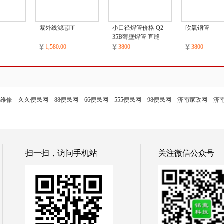
紫外线滤芯匣
小口径焊管价格 Q2
吹氧钢管
35B薄壁焊管 直缝
焊管
1,580.00
3800
3800
电维修
久久便民网
88便民网
66便民网
555便民网
98便民网
济南家政网
济
扫一扫，访问手机站
关注微信公众号