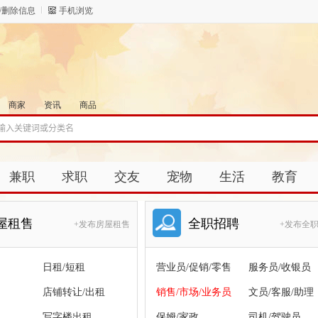
/删除信息
手机浏览
商家
资讯
商品
兼职
求职
交友
宠物
生活
教育
屋租售
全职招聘
+发布房屋租售
+发布全
日租/短租
营业员/促销/零售
服务员/收银员
店铺转让/出租
销售/市场/业务员
文员/客服/助理
写字楼出租
保姆/家政
司机/驾驶员