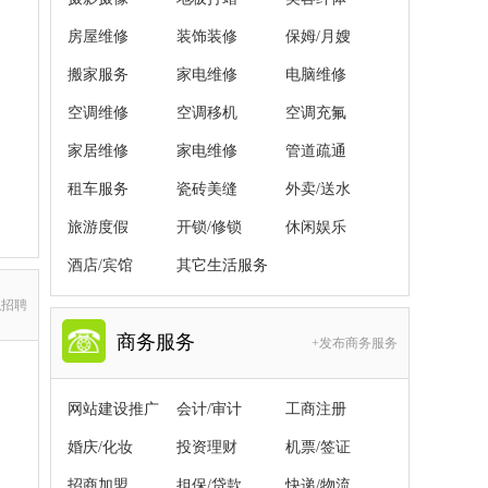
房屋维修
装饰装修
保姆/月嫂
搬家服务
家电维修
电脑维修
空调维修
空调移机
空调充氟
家居维修
家电维修
管道疏通
租车服务
瓷砖美缝
外卖/送水
旅游度假
开锁/修锁
休闲娱乐
酒店/宾馆
其它生活服务
职招聘
商务服务
+发布商务服务
网站建设推广
会计/审计
工商注册
婚庆/化妆
投资理财
机票/签证
招商加盟
担保/贷款
快递/物流