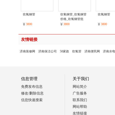
吹氧钢管
吹氧钢管_吹氧钢管
吹氧钢管
价格_吹氧钢管批
发/采购
3800
3800
3800
友情链接
济南装修网
济南保洁公司
58家政
吹氧管
济南便民网
济南水
信息管理
关于我们
免费发布信息
网站简介
修改/删除信息
广告服务
信息快速搜索
联系我们
网站帮助
友情链接