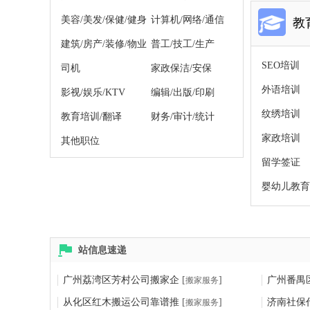
美容/美发/保健/健身
计算机/网络/通信
教
建筑/房产/装修/物业
普工/技工/生产
SEO培训
司机
家政保洁/安保
外语培训
影视/娱乐/KTV
编辑/出版/印刷
纹绣培训
教育培训/翻译
财务/审计/统计
家政培训
其他职位
留学签证
婴幼儿教育
站信息速递
广州荔湾区芳村公司搬家企
[
]
广州番禺
搬家服务
从化区红木搬运公司靠谱推
[
]
济南社保
搬家服务