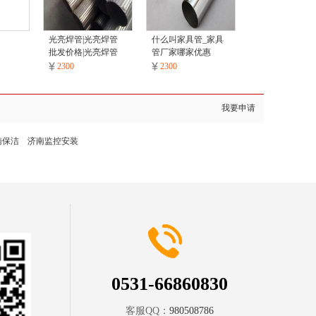
光亮焊管|光亮焊管
什么叫家具管_家具
批发价格|光亮焊管
管厂家哪家优惠
采购
2300
2300
我要申请
南保洁
济南监控安装
0531-66860830
客服QQ：
980508786