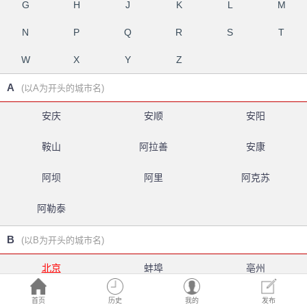
G
H
J
K
L
M
N
P
Q
R
S
T
W
X
Y
Z
A
(以A为开头的城市名)
安庆
安顺
安阳
鞍山
阿拉善
安康
阿坝
阿里
阿克苏
阿勒泰
B
(以B为开头的城市名)
北京
蚌埠
亳州
白银
北海
百色
首页
历史
我的
发布