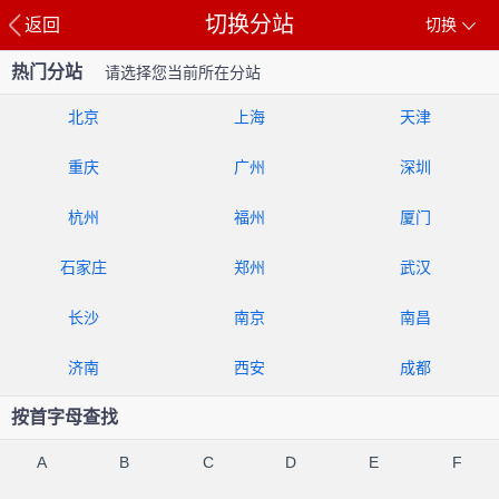
切换分站
返回
切换
热门分站
请选择您当前所在分站
北京
上海
天津
重庆
广州
深圳
杭州
福州
厦门
石家庄
郑州
武汉
长沙
南京
南昌
济南
西安
成都
按首字母查找
A
B
C
D
E
F