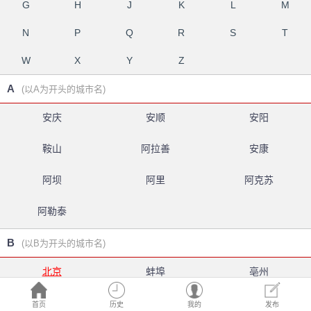
G
H
J
K
L
M
N
P
Q
R
S
T
W
X
Y
Z
A
(以A为开头的城市名)
安庆
安顺
安阳
鞍山
阿拉善
安康
阿坝
阿里
阿克苏
阿勒泰
B
(以B为开头的城市名)
北京
蚌埠
亳州
白银
北海
百色
首页
历史
我的
发布