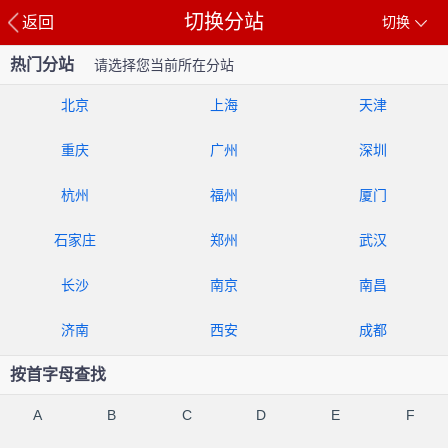
切换分站
返回
切换
热门分站
请选择您当前所在分站
北京
上海
天津
重庆
广州
深圳
杭州
福州
厦门
石家庄
郑州
武汉
长沙
南京
南昌
济南
西安
成都
按首字母查找
A
B
C
D
E
F