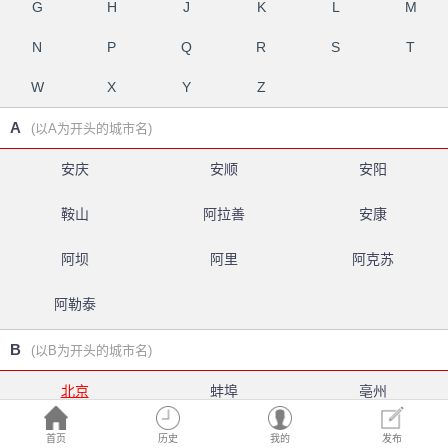
G
H
J
K
L
M
N
P
Q
R
S
T
W
X
Y
Z
A
(以A为开头的城市名)
安庆
安顺
安阳
鞍山
阿拉善
安康
阿坝
阿里
阿克苏
阿勒泰
B
(以B为开头的城市名)
北京
蚌埠
亳州
白银
北海
百色
首页
历史
我的
发布