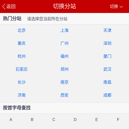
切换分站
返回
切换
热门分站
请选择您当前所在分站
北京
上海
天津
重庆
广州
深圳
杭州
福州
厦门
石家庄
郑州
武汉
长沙
南京
南昌
济南
西安
成都
按首字母查找
A
B
C
D
E
F