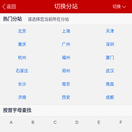
切换分站
返回
切换
热门分站
请选择您当前所在分站
北京
上海
天津
重庆
广州
深圳
杭州
福州
厦门
石家庄
郑州
武汉
长沙
南京
南昌
济南
西安
成都
按首字母查找
A
B
C
D
E
F