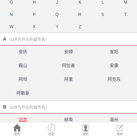
G
H
J
K
L
M
N
P
Q
R
S
T
W
X
Y
Z
A
(以A为开头的城市名)
安庆
安顺
安阳
鞍山
阿拉善
安康
阿坝
阿里
阿克苏
阿勒泰
B
(以B为开头的城市名)
北京
蚌埠
亳州
白银
北海
百色
首页
历史
我的
发布