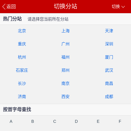
切换分站
返回
切换
热门分站
请选择您当前所在分站
北京
上海
天津
重庆
广州
深圳
杭州
福州
厦门
石家庄
郑州
武汉
长沙
南京
南昌
济南
西安
成都
按首字母查找
A
B
C
D
E
F