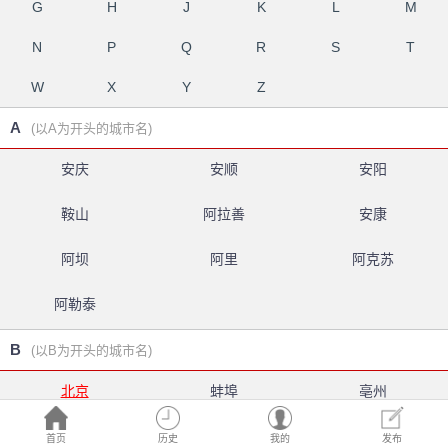
G
H
J
K
L
M
N
P
Q
R
S
T
W
X
Y
Z
A
(以A为开头的城市名)
安庆
安顺
安阳
鞍山
阿拉善
安康
阿坝
阿里
阿克苏
阿勒泰
B
(以B为开头的城市名)
北京
蚌埠
亳州
白银
北海
百色
首页
历史
我的
发布