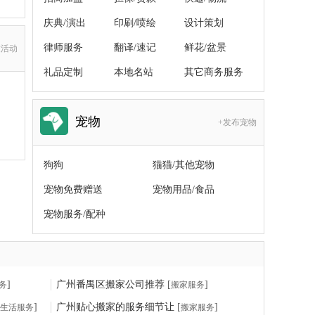
庆典/演出
印刷/喷绘
设计策划
律师服务
翻译/速记
鲜花/盆景
友活动
礼品定制
本地名站
其它商务服务
宠物
+发布宠物
狗狗
猫猫/其他宠物
宠物免费赠送
宠物用品/食品
宠物服务/配种
]
广州番禺区搬家公司推荐
[
]
务
搬家服务
]
广州贴心搬家的服务细节让
[
]
生活服务
搬家服务