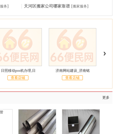
]
天河区搬家公司哪家靠谱
[
]
服务
搬家服务
日照移动pos机办理,日
济南网站建设_济南铭
济南安利_济南
查看店铺
查看店铺
查看店铺
更多