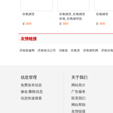
吹氧钢管
吹氧钢管_吹氧钢管
吹氧钢管
价格_吹氧钢管批
发/采购
3800
3800
3800
友情链接
济南装修网
济南保洁公司
58家政
吹氧管
济南便民网
济南水
信息管理
关于我们
免费发布信息
网站简介
修改/删除信息
广告服务
信息快速搜索
联系我们
网站帮助
友情链接