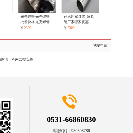
光亮焊管|光亮焊管
什么叫家具管_家具
批发价格|光亮焊管
管厂家哪家优惠
采购
2300
2300
我要申请
南保洁
济南监控安装
0531-66860830
客服QQ：
980508786