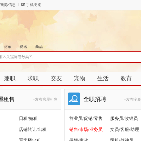
/删除信息
手机浏览
商家
资讯
商品
兼职
求职
交友
宠物
生活
教育
屋租售
全职招聘
+发布房屋租售
+发布全
日租/短租
营业员/促销/零售
服务员/收银员
店铺转让/出租
销售/市场/业务员
文员/客服/助理
写字楼出租
保姆/家政
司机/驾驶员