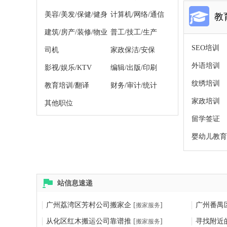
美容/美发/保健/健身
计算机/网络/通信
教
建筑/房产/装修/物业
普工/技工/生产
SEO培训
司机
家政保洁/安保
外语培训
影视/娱乐/KTV
编辑/出版/印刷
纹绣培训
教育培训/翻译
财务/审计/统计
家政培训
其他职位
留学签证
婴幼儿教育
站信息速递
广州荔湾区芳村公司搬家企
[
]
广州番禺
搬家服务
从化区红木搬运公司靠谱推
[
]
寻找附近
搬家服务