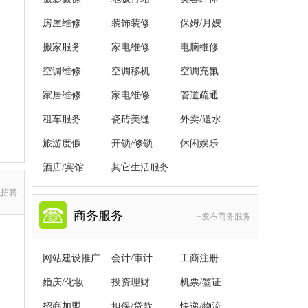
房屋维修
装饰装修
保姆/月嫂
搬家服务
家电维修
电脑维修
空调维修
空调移机
空调充氟
家居维修
家电维修
管道疏通
租车服务
瓷砖美缝
外卖/送水
旅游度假
开锁/修锁
休闲娱乐
酒店/宾馆
其它生活服务
职招聘
商务服务
+发布商务服务
网站建设推广
会计/审计
工商注册
婚庆/化妆
投资理财
机票/签证
招商加盟
担保/贷款
快递/物流