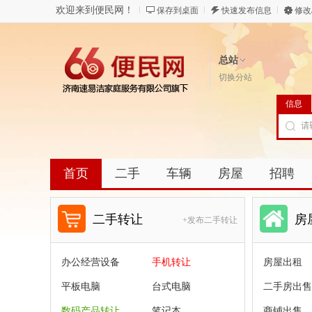
欢迎来到便民网！
保存到桌面
快速发布信息
修改
总站
切换分站
信息
首页
二手
车辆
房屋
招聘
二手转让
房
+发布二手转让
办公经营设备
手机转让
房屋出租
平板电脑
台式电脑
二手房出售
数码产品转让
笔记本
商铺出售