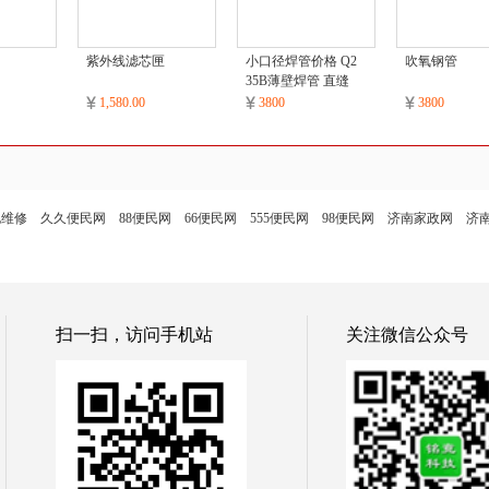
紫外线滤芯匣
小口径焊管价格 Q2
吹氧钢管
35B薄壁焊管 直缝
焊管
1,580.00
3800
3800
电维修
久久便民网
88便民网
66便民网
555便民网
98便民网
济南家政网
济
扫一扫，访问手机站
关注微信公众号