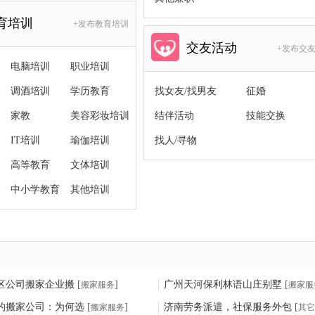
育培训
+发布教育培训
交友活动
+发布交
电脑培训
职业培训
调酒培训
学历教育
找女友/找男友
征婚
家教
美容彩妆培训
结伴活动
技能交换
IT培训
瑜伽培训
找人/寻物
高等教育
文体培训
中小学教育
其他培训
区公司搬家企业搬
[
]
广州天河保利林语山庄别墅
[
搬家服务
搬家服
的搬家公司：为何选
[
]
济南劳务派遣，社保服务外包
[
搬家服务
其它