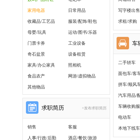
家用电器
日常用品
写字楼出售
收藏品/工艺品
服装/配饰/鞋包
求租/求购
母婴/玩具
运动/图书/乐器
车
门票卡券
工业设备
奇石盆景
设备租赁
二手轿车
家具/办公家具
照相机
面包车/客
食品农产
网游/虚拟物品
拼车/顺风
其他物品
汽车用品/
车辆收购服
求职简历
+发布求职简历
电动车
销售
客服
本地下线车
人事/行政/后勤
酒店/餐饮/旅游