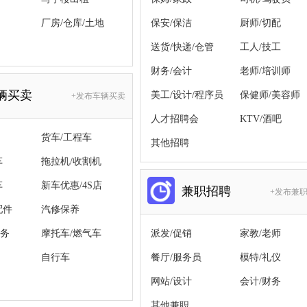
厂房/仓库/土地
保安/保洁
厨师/切配
送货/快递/仓管
工人/技工
财务/会计
老师/培训师
辆买卖
美工/设计/程序员
保健师/美容师
+发布车辆买卖
人才招聘会
KTV/酒吧
货车/工程车
其他招聘
车
拖拉机/收割机
车
新车优惠/4S店
兼职招聘
+发布兼
配件
汽修保养
务
摩托车/燃气车
派发/促销
家教/老师
自行车
餐厅/服务员
模特/礼仪
网站/设计
会计/财务
其他兼职